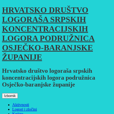
Skoči
HRVATSKO DRUŠTVO
do
sadržaja
LOGORAŠA SRPSKIH
KONCENTRACIJSKIH
LOGORA PODRUŽNICA
OSJEČKO-BARANJSKE
ŽUPANIJE
Hrvatsko društvo logoraša srpskih
koncentracijskih logora podružnica
Osječko-baranjske županije
Izbornik
Aktivnosti
Logori i zločini
Knjige