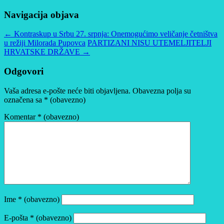
Navigacija objava
←
Kontraskup u Srbu 27. srpnja: Onemogućimo veličanje četništva
u režiji Milorada Pupovca
PARTIZANI NISU UTEMELJITELJI
HRVATSKE DRŽAVE
→
Odgovori
Vaša adresa e-pošte neće biti objavljena.
Obavezna polja su
označena sa
* (obavezno)
Komentar
* (obavezno)
Ime
* (obavezno)
E-pošta
* (obavezno)