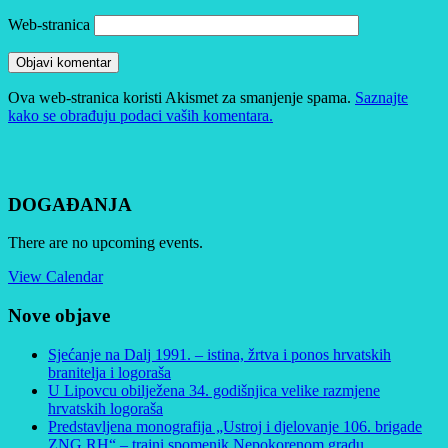
Web-stranica
Ova web-stranica koristi Akismet za smanjenje spama.
Saznajte
kako se obrađuju podaci vaših komentara.
DOGAĐANJA
There are no upcoming events.
View Calendar
Nove objave
Sjećanje na Dalj 1991. – istina, žrtva i ponos hrvatskih
branitelja i logoraša
U Lipovcu obilježena 34. godišnjica velike razmjene
hrvatskih logoraša
Predstavljena monografija „Ustroj i djelovanje 106. brigade
ZNG RH“ – trajni spomenik Nepokorenom gradu