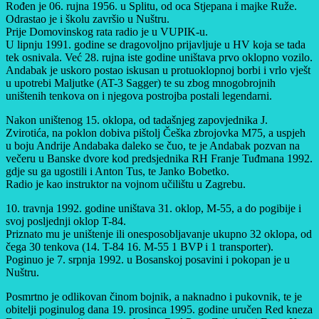
Rođen je 06. rujna 1956. u Splitu, od oca Stjepana i majke Ruže.
Odrastao je i školu završio u Nuštru.
Prije Domovinskog rata radio je u VUPIK-u.
U lipnju 1991. godine se dragovoljno prijavljuje u HV koja se tada
tek osnivala. Već 28. rujna iste godine uništava prvo oklopno vozilo.
Andabak je uskoro postao iskusan u protuoklopnoj borbi i vrlo vješt
u upotrebi Maljutke (AT-3 Sagger) te su zbog mnogobrojnih
uništenih tenkova on i njegova postrojba postali legendarni.
Nakon uništenog 15. oklopa, od tadašnjeg zapovjednika J.
Zvirotića, na poklon dobiva pištolj Češka zbrojovka M75, a uspjeh
u boju Andrije Andabaka daleko se čuo, te je Andabak pozvan na
večeru u Banske dvore kod predsjednika RH Franje Tuđmana 1992.
gdje su ga ugostili i Anton Tus, te Janko Bobetko.
Radio je kao instruktor na vojnom učilištu u Zagrebu.
10. travnja 1992. godine uništava 31. oklop, M-55, a do pogibije i
svoj posljednji oklop T-84.
Priznato mu je uništenje ili onesposobljavanje ukupno 32 oklopa, od
čega 30 tenkova (14. T-84 16. M-55 1 BVP i 1 transporter).
Poginuo je 7. srpnja 1992. u Bosanskoj posavini i pokopan je u
Nuštru.
Posmrtno je odlikovan činom bojnik, a naknadno i pukovnik, te je
obitelji poginulog dana 19. prosinca 1995. godine uručen Red kneza