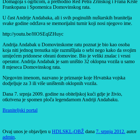
Domagoja s ogrlicom, a prethodno Red Petra Zrinskog i Frana Krste
Frankopana i Spomenica Domovinskog rata.
U čast Andrije Andabaka, ali i svih poginulih nuštarskih branitelja
svake godine održava se memorijalni turnir koji nosi njegovo ime.
http://youtu.be/HOSEqlZHuyc
Andrija Andabak u Domovinskome ratu poznat je bio kao osoba
koja niti jednog trenutka nije razmišljala o sebi nego kako da svojim
umijećem pridonese obrani domovine. Bio je veliki znalac i vrsni
operator. Andrija Andabak je sam uništio 32 oklopna vozila u samo
8 mjeseca Domovinskog rata.
Njegovim imenom, nazvano je priznanje koje Hrvatska vojska
dodjeljuje za 3 ili više uništenih oklopnih vozila.
Dana 7. srpnja 2009. godine na obiteljskoj kući gdje je živio,
otkrivena je spomen ploča legendarnom Andriji Andabaku.
Braniteljski portal
Ovaj unos je objavljen u
HDLSKL-OBŽ
dana
7. srpnja 2012.
autor
admin
.