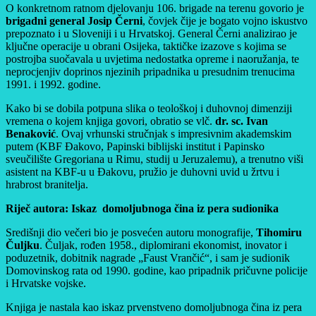
O konkretnom ratnom djelovanju 106. brigade na terenu govorio je
brigadni general Josip Černi
, čovjek čije je bogato vojno iskustvo
prepoznato i u Sloveniji i u Hrvatskoj. General Černi analizirao je
ključne operacije u obrani Osijeka, taktičke izazove s kojima se
postrojba suočavala u uvjetima nedostatka opreme i naoružanja, te
neprocjenjiv doprinos njezinih pripadnika u presudnim trenucima
1991. i 1992. godine.
Kako bi se dobila potpuna slika o teološkoj i duhovnoj dimenziji
vremena o kojem knjiga govori, obratio se vlč.
dr. sc. Ivan
Benaković
. Ovaj vrhunski stručnjak s impresivnim akademskim
putem (KBF Đakovo, Papinski biblijski institut i Papinsko
sveučilište Gregoriana u Rimu, studij u Jeruzalemu), a trenutno viši
asistent na KBF-u u Đakovu, pružio je duhovni uvid u žrtvu i
hrabrost branitelja.
Riječ autora: Iskaz domoljubnoga čina iz pera sudionika
Središnji dio večeri bio je posvećen autoru monografije,
Tihomiru
Čuljku
. Čuljak, rođen 1958., diplomirani ekonomist, inovator i
poduzetnik, dobitnik nagrade „Faust Vrančić“, i sam je sudionik
Domovinskog rata od 1990. godine, kao pripadnik pričuvne policije
i Hrvatske vojske.
Knjiga je nastala kao iskaz prvenstveno domoljubnoga čina iz pera