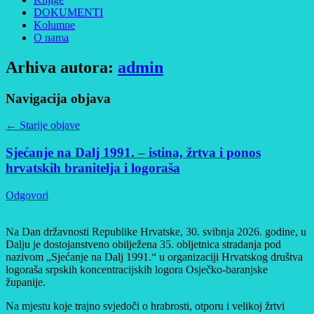
DOKUMENTI
Kolumne
O nama
Arhiva autora:
admin
Navigacija objava
←
Starije objave
Sjećanje na Dalj 1991. – istina, žrtva i ponos
hrvatskih branitelja i logoraša
Odgovori
Na Dan državnosti Republike Hrvatske, 30. svibnja 2026. godine, u
Dalju je dostojanstveno obilježena 35. obljetnica stradanja pod
nazivom „Sjećanje na Dalj 1991.“ u organizaciji Hrvatskog društva
logoraša srpskih koncentracijskih logora Osječko-baranjske
županije.
Na mjestu koje trajno svjedoči o hrabrosti, otporu i velikoj žrtvi