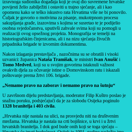
izravnoga sudionika događaja koji je ovaj dio suvremene hrvatske
povijesti želio zabilježiti i ostaviti u trajno sjećanje, ali i kao
opomenu kako se teško iskustvo rata Hrvatima više ne bi ponovilo.
Čuljak je govorio o motivima za pisanje, mukotrpnom procesu
sakupljanja građe, izazovima s kojima se susretao te je podijelio
osobna svjedočanstva, uputivši zahvale svima koji su pomogli u
realizaciji ovog opsežnog projekta. Monografija se temelji na
historiografskim činjenicama, ali i na nizu sjećanja živućih
pripadnika brigade te izvornim dokumentima.
Nakon izlaganja prestavljača , nazočnima su se obratili i visoki
uzvanici: županica
Nataša Tramišak
, te ministri
Ivan Anušić
i
Tomo Medved
, koji su u svojim govorima istaknuli važnost
ovakvih djela za očuvanje istine o Domovinskom ratu i iskazali
poštovanje prema žrtvi 106. brigade.
„Nemamo pravo na zaborav i nemamo pravo na šutnju“
U završnom dijelu predstavljanja, moderator Filip Kuštro poslao je
snažnu poruku, podsjećajući da je za slobodu Osijeka poginulo
1328 branitelja i 403 civila
.
„Hrvatska nije nastala na ulici, na prosvjedu niti na društvenim
mrežama. Hrvatska je nastala na crti bojišnice, u krvi i u žrtvi
hrvatskih branitelja. I dok god bude onih koji se toga sjećaju –
Hrvatska će imati budućnost. Osijek je 1991. godine zaslužio ime