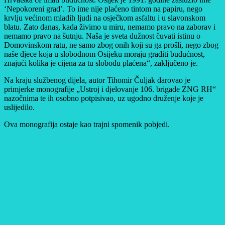
‘Nepokoreni grad’. To ime nije plaćeno tintom na papiru, nego
krvlju većinom mladih ljudi na osječkom asfaltu i u slavonskom
blatu. Zato danas, kada živimo u miru, nemamo pravo na zaborav i
nemamo pravo na šutnju. Naša je sveta dužnost čuvati istinu o
Domovinskom ratu, ne samo zbog onih koji su ga prošli, nego zbog
naše djece koja u slobodnom Osijeku moraju graditi budućnost,
znajući kolika je cijena za tu slobodu plaćena“, zaključeno je.
Na kraju službenog dijela, autor Tihomir Čuljak darovao je
primjerke monografije „Ustroj i djelovanje 106. brigade ZNG RH“
nazočnima te ih osobno potpisivao, uz ugodno druženje koje je
uslijedilo.
Ova monografija ostaje kao trajni spomenik pobjedi.