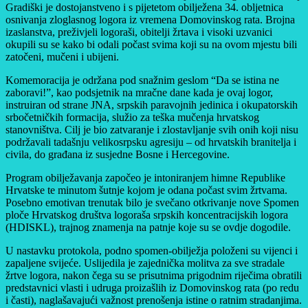
Gradiški je dostojanstveno i s pijetetom obilježena 34. obljetnica
osnivanja zloglasnog logora iz vremena Domovinskog rata. Brojna
izaslanstva, preživjeli logoraši, obitelji žrtava i visoki uzvanici
okupili su se kako bi odali počast svima koji su na ovom mjestu bili
zatočeni, mučeni i ubijeni.
Komemoracija je održana pod snažnim geslom “Da se istina ne
zaboravi!”, kao podsjetnik na mračne dane kada je ovaj logor,
instruiran od strane JNA, srpskih paravojnih jedinica i okupatorskih
srbočetničkih formacija, služio za teška mučenja hrvatskog
stanovništva. Cilj je bio zatvaranje i zlostavljanje svih onih koji nisu
podržavali tadašnju velikosrpsku agresiju – od hrvatskih branitelja i
civila, do građana iz susjedne Bosne i Hercegovine.
Program obilježavanja započeo je intoniranjem himne Republike
Hrvatske te minutom šutnje kojom je odana počast svim žrtvama.
Posebno emotivan trenutak bilo je svečano otkrivanje nove Spomen
ploče Hrvatskog društva logoraša srpskih koncentracijskih logora
(HDISKL), trajnog znamenja na patnje koje su se ovdje dogodile.
U nastavku protokola, podno spomen-obilježja položeni su vijenci i
zapaljene svijeće. Uslijedila je zajednička molitva za sve stradale
žrtve logora, nakon čega su se prisutnima prigodnim riječima obratili
predstavnici vlasti i udruga proizašlih iz Domovinskog rata (po redu
i časti), naglašavajući važnost prenošenja istine o ratnim stradanjima.