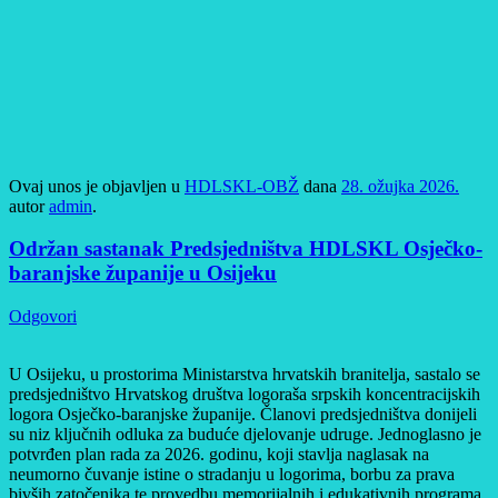
Ovaj unos je objavljen u
HDLSKL-OBŽ
dana
28. ožujka 2026.
autor
admin
.
Održan sastanak Predsjedništva HDLSKL Osječko-
baranjske županije u Osijeku
Odgovori
U Osijeku, u prostorima Ministarstva hrvatskih branitelja, sastalo se
predsjedništvo Hrvatskog društva logoraša srpskih koncentracijskih
logora Osječko-baranjske županije. Članovi predsjedništva donijeli
su niz ključnih odluka za buduće djelovanje udruge. Jednoglasno je
potvrđen plan rada za 2026. godinu, koji stavlja naglasak na
neumorno čuvanje istine o stradanju u logorima, borbu za prava
bivših zatočenika te provedbu memorijalnih i edukativnih programa.