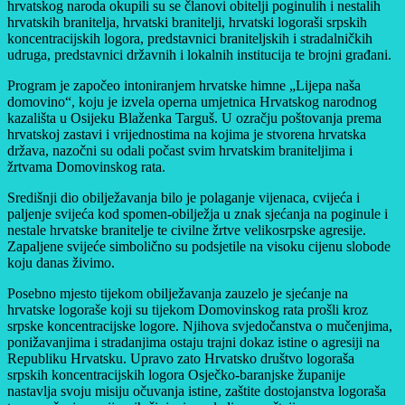
hrvatskog naroda okupili su se članovi obitelji poginulih i nestalih
hrvatskih branitelja, hrvatski branitelji, hrvatski logoraši srpskih
koncentracijskih logora, predstavnici braniteljskih i stradalničkih
udruga, predstavnici državnih i lokalnih institucija te brojni građani.
Program je započeo intoniranjem hrvatske himne „Lijepa naša
domovino“, koju je izvela operna umjetnica Hrvatskog narodnog
kazališta u Osijeku Blaženka Targuš. U ozračju poštovanja prema
hrvatskoj zastavi i vrijednostima na kojima je stvorena hrvatska
država, nazočni su odali počast svim hrvatskim braniteljima i
žrtvama Domovinskog rata.
Središnji dio obilježavanja bilo je polaganje vijenaca, cvijeća i
paljenje svijeća kod spomen-obilježja u znak sjećanja na poginule i
nestale hrvatske branitelje te civilne žrtve velikosrpske agresije.
Zapaljene svijeće simbolično su podsjetile na visoku cijenu slobode
koju danas živimo.
Posebno mjesto tijekom obilježavanja zauzelo je sjećanje na
hrvatske logoraše koji su tijekom Domovinskog rata prošli kroz
srpske koncentracijske logore. Njihova svjedočanstva o mučenjima,
ponižavanjima i stradanjima ostaju trajni dokaz istine o agresiji na
Republiku Hrvatsku. Upravo zato Hrvatsko društvo logoraša
srpskih koncentracijskih logora Osječko-baranjske županije
nastavlja svoju misiju očuvanja istine, zaštite dostojanstva logoraša