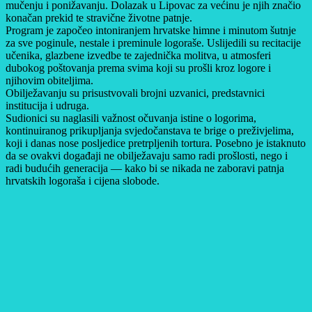
mučenju i ponižavanju. Dolazak u Lipovac za većinu je njih značio
konačan prekid te stravične životne patnje.
Program je započeo intoniranjem hrvatske himne i minutom šutnje
za sve poginule, nestale i preminule logoraše. Uslijedili su recitacije
učenika, glazbene izvedbe te zajednička molitva, u atmosferi
dubokog poštovanja prema svima koji su prošli kroz logore i
njihovim obiteljima.
Obilježavanju su prisustvovali brojni uzvanici, predstavnici
institucija i udruga.
Sudionici su naglasili važnost očuvanja istine o logorima,
kontinuiranog prikupljanja svjedočanstava te brige o preživjelima,
koji i danas nose posljedice pretrpljenih tortura. Posebno je istaknuto
da se ovakvi događaji ne obilježavaju samo radi prošlosti, nego i
radi budućih generacija — kako bi se nikada ne zaboravi patnja
hrvatskih logoraša i cijena slobode.