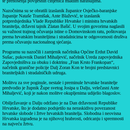
te prenošenja povijesnih činjenica mladim naraštajima.
Nazočnima su se obratili izaslanik županice Osječko-baranjske
županije Nataše Tramišak, Ante Blažević, te izaslanik
potpredsjednika Vlade Republike Hrvatske i ministra hrvatskih
branitelja, državni tajnik Zlatan Bašić. U svojim govorima naglasili
su važnost trajnog očuvanja istine o Domovinskom ratu, poštovanja
prema hrvatskim braniteljima i stradalnicima te odgovornosti društva
prema očuvanju nacionalnog sjećanja.
Programu su nazočili i zamjenik načelnika Općine Erdut David
Sušac, pukovnik Daniel Mihaljević, načelnik Ureda zapovjednika
Zapovjedništva za obuku i doktrinu „Fran Krsto Frankopan“,
načelnik granične policije Dalj Zoran Kon te brojni predstavnici
braniteljskih i stradalničkih udruga.
Molitvu za sve poginule, nestale i preminule hrvatske branitelje
predvodio je župnik Župe svetog Josipa u Dalju, velečasni Ante
Mihaljević, koji je nakon molitve okupljenima udijelio blagoslov.
Obilježavanje u Dalju održano je na Dan državnosti Republike
Hrvatske, što je dodatno podsjetilo na neraskidivu povezanost
hrvatske slobode i žrtve hrvatskih branitelja. Slobodna i neovisna
Hrvatska izgrađena je na njihovoj hrabrosti, odricanju i spremnosti
na najveću žrtvu.