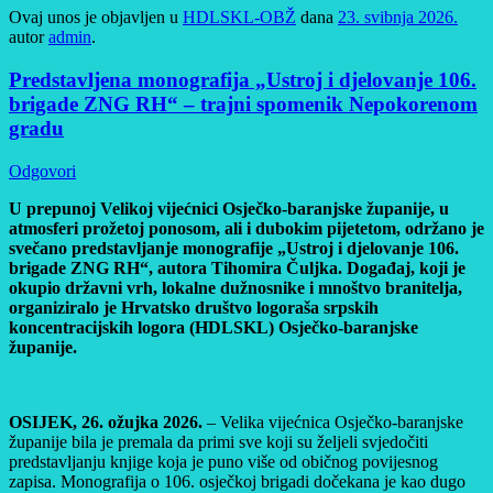
Ovaj unos je objavljen u
HDLSKL-OBŽ
dana
23. svibnja 2026.
autor
admin
.
Predstavljena monografija „Ustroj i djelovanje 106.
brigade ZNG RH“ – trajni spomenik Nepokorenom
gradu
Odgovori
U prepunoj Velikoj vijećnici Osječko-baranjske županije, u
atmosferi prožetoj ponosom, ali i dubokim pijetetom, održano je
svečano predstavljanje monografije „Ustroj i djelovanje 106.
brigade ZNG RH“, autora Tihomira Čuljka. Događaj, koji je
okupio državni vrh, lokalne dužnosnike i mnoštvo branitelja,
organiziralo je Hrvatsko društvo logoraša srpskih
koncentracijskih logora (HDLSKL) Osječko-baranjske
županije.
OSIJEK, 26. ožujka 2026.
– Velika vijećnica Osječko-baranjske
županije bila je premala da primi sve koji su željeli svjedočiti
predstavljanju knjige koja je puno više od običnog povijesnog
zapisa. Monografija o 106. osječkoj brigadi dočekana je kao dugo