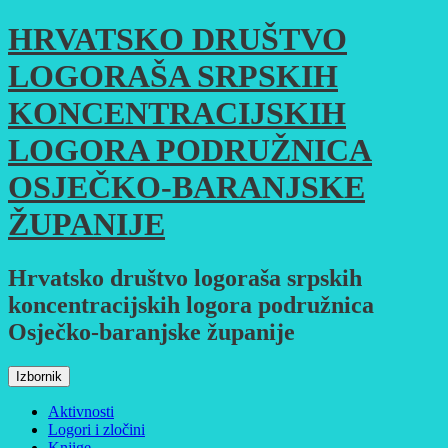
Skoči
HRVATSKO DRUŠTVO
do
sadržaja
LOGORAŠA SRPSKIH
KONCENTRACIJSKIH
LOGORA PODRUŽNICA
OSJEČKO-BARANJSKE
ŽUPANIJE
Hrvatsko društvo logoraša srpskih
koncentracijskih logora podružnica
Osječko-baranjske županije
Izbornik
Aktivnosti
Logori i zločini
Knjige