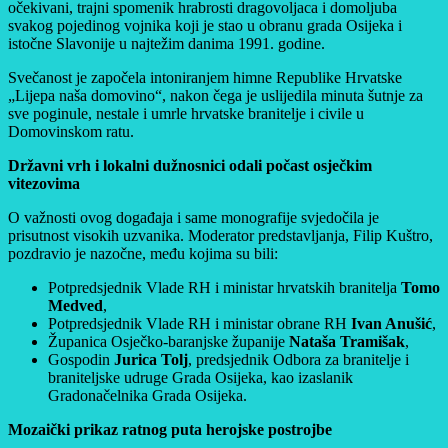
očekivani, trajni spomenik hrabrosti dragovoljaca i domoljuba
svakog pojedinog vojnika koji je stao u obranu grada Osijeka i
istočne Slavonije u najtežim danima 1991. godine.
Svečanost je započela intoniranjem himne Republike Hrvatske
„Lijepa naša domovino“, nakon čega je uslijedila minuta šutnje za
sve poginule, nestale i umrle hrvatske branitelje i civile u
Domovinskom ratu.
Državni vrh i lokalni dužnosnici odali počast osječkim
vitezovima
O važnosti ovog događaja i same monografije svjedočila je
prisutnost visokih uzvanika. Moderator predstavljanja, Filip Kuštro,
pozdravio je nazočne, među kojima su bili:
Potpredsjednik Vlade RH i ministar hrvatskih branitelja
Tomo
Medved
,
Potpredsjednik Vlade RH i ministar obrane RH
Ivan Anušić
,
Županica Osječko-baranjske županije
Nataša Tramišak
,
Gospodin
Jurica Tolj
, predsjednik Odbora za branitelje i
braniteljske udruge Grada Osijeka, kao izaslanik
Gradonačelnika Grada Osijeka.
Mozaički prikaz ratnog puta herojske postrojbe