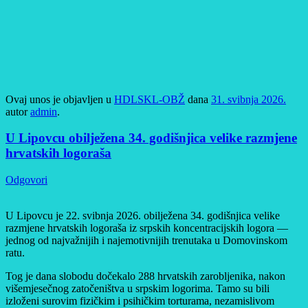
Ovaj unos je objavljen u
HDLSKL-OBŽ
dana
31. svibnja 2026.
autor
admin
.
U Lipovcu obilježena 34. godišnjica velike razmjene
hrvatskih logoraša
Odgovori
U Lipovcu je 22. svibnja 2026. obilježena 34. godišnjica velike
razmjene hrvatskih logoraša iz srpskih koncentracijskih logora —
jednog od najvažnijih i najemotivnijih trenutaka u Domovinskom
ratu.
Tog je dana slobodu dočekalo 288 hrvatskih zarobljenika, nakon
višemjesečnog zatočeništva u srpskim logorima. Tamo su bili
izloženi surovim fizičkim i psihičkim torturama, nezamislivom