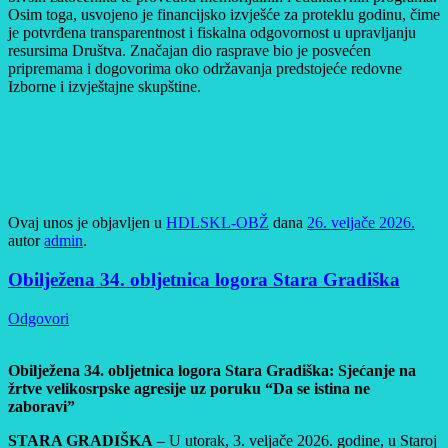
Osim toga, usvojeno je financijsko izvješće za proteklu godinu, čime
je potvrđena transparentnost i fiskalna odgovornost u upravljanju
resursima Društva. Značajan dio rasprave bio je posvećen
pripremama i dogovorima oko održavanja predstojeće redovne
Izborne i izvještajne skupštine.
Ovaj unos je objavljen u
HDLSKL-OBŽ
dana
26. veljače 2026.
autor
admin
.
Obilježena 34. obljetnica logora Stara Gradiška
Odgovori
Obilježena 34. obljetnica logora Stara Gradiška: Sjećanje na
žrtve velikosrpske agresije uz poruku “Da se istina ne
zaboravi”
STARA GRADIŠKA
– U utorak, 3. veljače 2026. godine, u Staroj