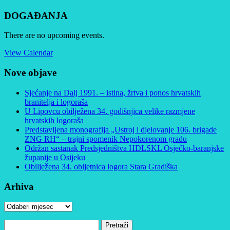
DOGAĐANJA
There are no upcoming events.
View Calendar
Nove objave
Sjećanje na Dalj 1991. – istina, žrtva i ponos hrvatskih
branitelja i logoraša
U Lipovcu obilježena 34. godišnjica velike razmjene
hrvatskih logoraša
Predstavljena monografija „Ustroj i djelovanje 106. brigade
ZNG RH“ – trajni spomenik Nepokorenom gradu
Održan sastanak Predsjedništva HDLSKL Osječko-baranjske
županije u Osijeku
Obilježena 34. obljetnica logora Stara Gradiška
Arhiva
Arhiva
Pretraži: