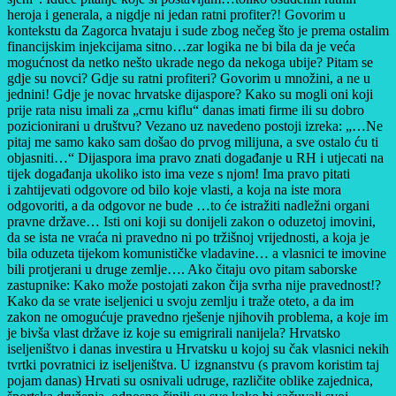
heroja i generala, a nigdje ni jedan ratni profiter?! Govorim u
kontekstu da Zagorca hvataju i sude zbog nečeg što je prema ostalim
financijskim injekcijama sitno…zar logika ne bi bila da je veća
mogućnost da netko nešto ukrade nego da nekoga ubije? Pitam se
gdje su novci? Gdje su ratni profiteri? Govorim u množini, a ne u
jednini! Gdje je novac hrvatske dijaspore? Kako su mogli oni koji
prije rata nisu imali za „crnu kiflu“ danas imati firme ili su dobro
pozicionirani u društvu? Vezano uz navedeno postoji izreka: „…Ne
pitaj me samo kako sam došao do prvog milijuna, a sve ostalo ću ti
objasniti…“ Dijaspora ima pravo znati događanje u RH i utjecati na
tijek događanja ukoliko isto ima veze s njom! Ima pravo pitati
i zahtijevati odgovore od bilo koje vlasti, a koja na iste mora
odgovoriti, a da odgovor ne bude …to će istražiti nadležni organi
pravne države… Isti oni koji su donijeli zakon o oduzetoj imovini,
da se ista ne vraća ni pravedno ni po tržišnoj vrijednosti, a koja je
bila oduzeta tijekom komunističke vladavine… a vlasnici te imovine
bili protjerani u druge zemlje…. Ako čitaju ovo pitam saborske
zastupnike: Kako može postojati zakon čija svrha nije pravednost!?
Kako da se vrate iseljenici u svoju zemlju i traže oteto, a da im
zakon ne omogućuje pravedno rješenje njihovih problema, a koje im
je bivša vlast države iz koje su emigrirali nanijela? Hrvatsko
iseljeništvo i danas investira u Hrvatsku u kojoj su čak vlasnici nekih
tvrtki povratnici iz iseljeništva. U izgnanstvu (s pravom koristim taj
pojam danas) Hrvati su osnivali udruge, različite oblike zajednica,