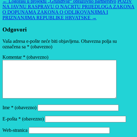
←
Logoraši u projektu „Grundtvig“ obrazovno partnerstvo
POZIV
NA JAVNU RASPRAVU O NACRTU PRIJEDLOGA ZAKONA
O DOPUNAMA ZAKONA O ODLIKOVANJIMA I
PRIZNANJIMA REPUBLIKE HRVATSKE
→
Odgovori
Vaša adresa e-pošte neće biti objavljena.
Obavezna polja su
označena sa
* (obavezno)
Komentar
* (obavezno)
Ime
* (obavezno)
E-pošta
* (obavezno)
Web-stranica