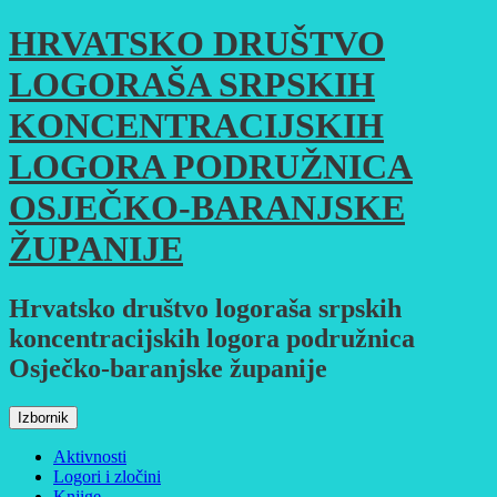
Skoči
HRVATSKO DRUŠTVO
do
sadržaja
LOGORAŠA SRPSKIH
KONCENTRACIJSKIH
LOGORA PODRUŽNICA
OSJEČKO-BARANJSKE
ŽUPANIJE
Hrvatsko društvo logoraša srpskih
koncentracijskih logora podružnica
Osječko-baranjske županije
Izbornik
Aktivnosti
Logori i zločini
Knjige