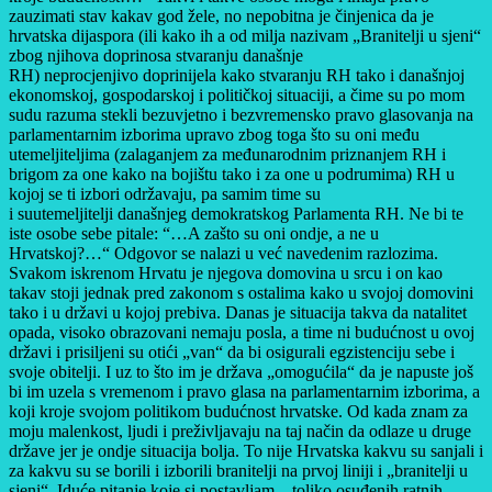
zauzimati stav kakav god žele, no nepobitna je činjenica da je
hrvatska dijaspora (ili kako ih a od milja nazivam „Branitelji u sjeni“
zbog njihova doprinosa stvaranju današnje
RH) neprocjenjivo doprinijela kako stvaranju RH tako i današnjoj
ekonomskoj, gospodarskoj i političkoj situaciji, a čime su po mom
sudu razuma stekli bezuvjetno i bezvremensko pravo glasovanja na
parlamentarnim izborima upravo zbog toga što su oni među
utemeljiteljima (zalaganjem za međunarodnim priznanjem RH i
brigom za one kako na bojištu tako i za one u podrumima) RH u
kojoj se ti izbori održavaju, pa samim time su
i suutemeljitelji današnjeg demokratskog Parlamenta RH. Ne bi te
iste osobe sebe pitale: “…A zašto su oni ondje, a ne u
Hrvatskoj?…“ Odgovor se nalazi u već navedenim razlozima.
Svakom iskrenom Hrvatu je njegova domovina u srcu i on kao
takav stoji jednak pred zakonom s ostalima kako u svojoj domovini
tako i u državi u kojoj prebiva. Danas je situacija takva da natalitet
opada, visoko obrazovani nemaju posla, a time ni budućnost u ovoj
državi i prisiljeni su otići „van“ da bi osigurali egzistenciju sebe i
svoje obitelji. I uz to što im je država „omogućila“ da je napuste još
bi im uzela s vremenom i pravo glasa na parlamentarnim izborima, a
koji kroje svojom politikom budućnost hrvatske. Od kada znam za
moju malenkost, ljudi i preživljavaju na taj način da odlaze u druge
države jer je ondje situacija bolja. To nije Hrvatska kakvu su sanjali i
za kakvu su se borili i izborili branitelji na prvoj liniji i „branitelji u
sjeni“. Iduće pitanje koje si postavljam…toliko osuđenih ratnih