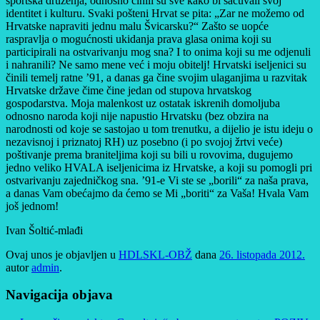
športska druženja, odnosno činili su sve kako bi sačuvali svoj
identitet i kulturu. Svaki pošteni Hrvat se pita: „Zar ne možemo od
Hrvatske napraviti jednu malu Švicarsku?“ Zašto se uopće
raspravlja o mogućnosti ukidanja prava glasa onima koji su
participirali na ostvarivanju mog sna? I to onima koji su me odjenuli
i nahranili? Ne samo mene već i moju obitelj! Hrvatski iseljenici su
činili temelj ratne ’91, a danas ga čine svojim ulaganjima u razvitak
Hrvatske države čime čine jedan od stupova hrvatskog
gospodarstva. Moja malenkost uz ostatak iskrenih domoljuba
odnosno naroda koji nije napustio Hrvatsku (bez obzira na
narodnosti od koje se sastojao u tom trenutku, a dijelio je istu ideju o
nezavisnoj i priznatoj RH) uz posebno (i po svojoj žrtvi veće)
poštivanje prema braniteljima koji su bili u rovovima, dugujemo
jedno veliko HVALA iseljenicima iz Hrvatske, a koji su pomogli pri
ostvarivanju zajedničkog sna. ’91-e Vi ste se „borili“ za naša prava,
a danas Vam obećajmo da ćemo se Mi „boriti“ za Vaša! Hvala Vam
još jednom!
Ivan Šoltić-mlađi
Ovaj unos je objavljen u
HDLSKL-OBŽ
dana
26. listopada 2012.
autor
admin
.
Navigacija objava