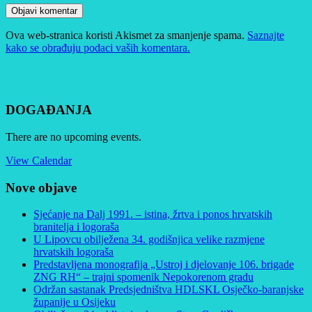
Ova web-stranica koristi Akismet za smanjenje spama.
Saznajte
kako se obrađuju podaci vaših komentara.
DOGAĐANJA
There are no upcoming events.
View Calendar
Nove objave
Sjećanje na Dalj 1991. – istina, žrtva i ponos hrvatskih
branitelja i logoraša
U Lipovcu obilježena 34. godišnjica velike razmjene
hrvatskih logoraša
Predstavljena monografija „Ustroj i djelovanje 106. brigade
ZNG RH“ – trajni spomenik Nepokorenom gradu
Održan sastanak Predsjedništva HDLSKL Osječko-baranjske
županije u Osijeku