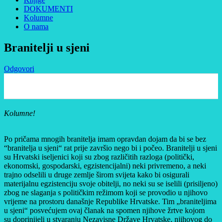
DOKUMENTI
Kolumne
O nama
Branitelji u sjeni
Odgovori
0
Kolumne!
Po pričama mnogih branitelja imam opravdan dojam da bi se bez
“branitelja u sjeni“ rat prije završio nego bi i počeo. Branitelji u sjeni
su Hrvatski iseljenici koji su zbog različitih razloga (politički,
ekonomski, gospodarski, egzistencijalni) neki privremeno, a neki
trajno odselili u druge zemlje širom svijeta kako bi osigurali
materijalnu egzistenciju svoje obitelji, no neki su se iselili (prisiljeno)
zbog ne slaganja s političkim režimom koji se provodio u njihovo
vrijeme na prostoru današnje Republike Hrvatske. Tim „braniteljima
u sjeni“ posvećujem ovaj članak na spomen njihove žrtve kojom
su doprinijeli u stvaranju Nezavisne Države Hrvatske, njihovog do