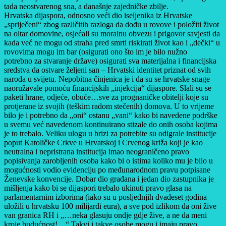
tada neostvarenog sna, a današnje zajedničke zbilje.
Hrvatska dijaspora, odnosno veći dio iseljenika iz Hrvatske
„spriječeni“ zbog različitih razloga da dođu u rovove i položiti život
na oltar domovine, osjećali su moralnu obvezu i prigovor savjesti da
kada već ne mogu od straha pred smrti riskirati život kao i „dečki“ u
rovovima mogu im bar (osigurati ono što im je bilo nužno
potrebno za stvaranje države) osigurati sva materijalna i financijska
sredstva da ostvare željeni san – Hrvatski identitet priznat od svih
naroda u svijetu. Nepobitna činjenica je i da su se hrvatske snage
naoružavale pomoću financijskih „injekcija“ dijaspore. Slali su se
paketi hrane, odjeće, obuće…sve za prognaničke obitelji koje su
protjerane iz svojih (teškim radom stečenih) domova. U to vrijeme
bilo je i potrebno da „oni“ ostanu „vani“ kako bi navedene podrške
u svemu već navedenom kontinuirano stizale do onih osoba kojima
je to trebalo. Veliku ulogu u brizi za potrebite su odigrale institucije
poput Katoličke Crkve u Hrvatskoj i Crvenog križa koji je kao
neutralna i nepristrana institucija imao neograničeno pravo
popisivanja zarobljenih osoba kako bi o istima koliko mu je bilo u
mogućnosti vodio evidenciju po međunarodnom pravu potpisane
Ženevske konvencije. Dobar dio građana i jedan dio zastupnika je
mišljenja kako bi se dijaspori trebalo ukinuti pravo glasa na
parlamentarnim izborima (iako su u posljednjih dvadeset godina
uložili u hrvatsku 100 milijardi eura), a sve pod izlikom da oni žive
van granica RH i „…neka glasuju ondje gdje žive, a ne da meni
kroje budućnost!…“ Takvi i takve osobe mogu i imaju pravo