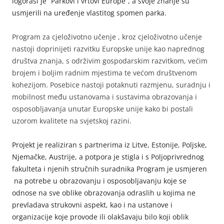
logoraši je “Parkovi i vrtovi Europe”, a svoje znanje su
usmjerili na uređenje vlastitog spomen parka.
Program za cjeloživotno učenje , kroz cjeloživotno učenje
nastoji doprinijeti razvitku Europske unije kao naprednog
društva znanja, s održivim gospodarskim razvitkom, većim
brojem i boljim radnim mjestima te većom društvenom
kohezijom. Posebice nastoji potaknuti razmjenu, suradnju i
mobilnost među ustanovama i sustavima obrazovanja i
osposobljavanja unutar Europske unije kako bi postali
uzorom kvalitete na svjetskoj razini.
Projekt je realiziran s partnerima iz Litve, Estonije, Poljske,
Njemačke, Austrije, a potpora je stigla i s Poljoprivrednog
fakulteta i njenih stručnih suradnika Program je usmjeren
na potrebe u obrazovanju i osposobljavanju koje se
odnose na sve oblike obrazovanja odraslih u kojima ne
prevladava strukovni aspekt, kao i na ustanove i
organizacije koje provode ili olakšavaju bilo koji oblik