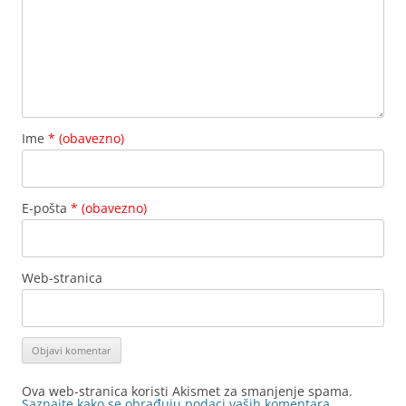
Ime
* (obavezno)
E-pošta
* (obavezno)
Web-stranica
Ova web-stranica koristi Akismet za smanjenje spama.
Saznajte kako se obrađuju podaci vaših komentara.