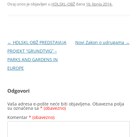
Ovaj unos je objavljen u
HDLSKL-OBŽ
dana
16. lipnja 2014.
.
Navigacija
←
HDLSKL OBŽ PREDSTAVLJA
Novi Zakon o udrugama
→
objava
PROJEKT “GRUNDTVIG” –
PARKS AND GARDENS IN
EUROPE
Odgovori
Vaša adresa e-pošte neće biti objavljena.
Obavezna polja
su označena sa
* (obavezno)
Komentar
* (obavezno)