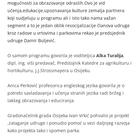
mogućnosti za obrazovanje odraslih.Ovo je vid
učenja,edukacije,upoznavanja kulture zemalja partnera
koji sudjeluju u programu ali i isto tako nama važan
segment a to je jedan oblik resocijalizacije članova udruge
kroz radove u vrtovima i parkovima rekao je predsjednik
udruge Damir Buljević.
O samom programu govorila je voditeljica
Alka Turalija
,
dipl. ing. viši predavač, Predstojnik Katedre za agrikulturu i
hortikulturu, J.J.Strossmayera u Osijeku.
Anica Perković profesorica engleskog jezika govorila je o
potrebi savladavanja i učenja stranih jezika radi bržeg i
lakšeg obrazovanja i educiranja.
Gradonačelnik grada Osijeka Ivan Vrkić pohvalio je projekt
,zalaganje udruge i ponudio pomoć u vezi daljnjeg razvoja
kako projekta tako i spomen parka.