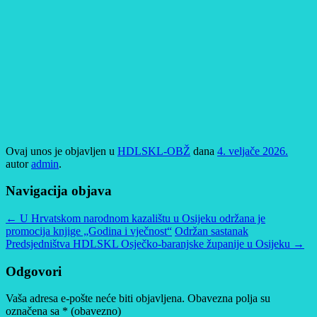
Ovaj unos je objavljen u
HDLSKL-OBŽ
dana
4. veljače 2026.
autor
admin
.
Navigacija objava
←
U Hrvatskom narodnom kazalištu u Osijeku održana je
promocija knjige „Godina i vječnost“
Održan sastanak
Predsjedništva HDLSKL Osječko-baranjske županije u Osijeku
→
Odgovori
Vaša adresa e-pošte neće biti objavljena.
Obavezna polja su
označena sa
* (obavezno)