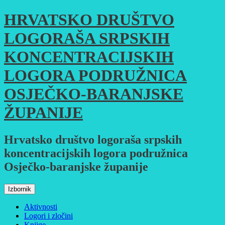
Skoči
HRVATSKO DRUŠTVO
do
sadržaja
LOGORAŠA SRPSKIH
KONCENTRACIJSKIH
LOGORA PODRUŽNICA
OSJEČKO-BARANJSKE
ŽUPANIJE
Hrvatsko društvo logoraša srpskih
koncentracijskih logora podružnica
Osječko-baranjske županije
Izbornik
Aktivnosti
Logori i zločini
Knjige