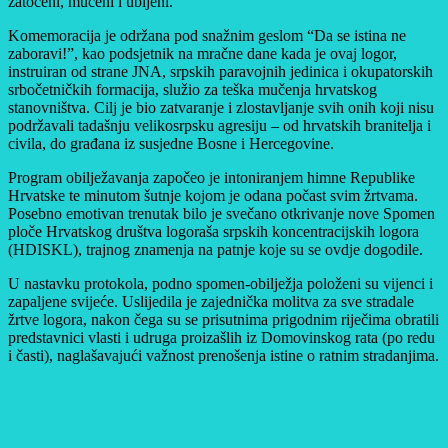
zatočeni, mučeni i ubijeni.
Komemoracija je održana pod snažnim geslom “Da se istina ne
zaboravi!”, kao podsjetnik na mračne dane kada je ovaj logor,
instruiran od strane JNA, srpskih paravojnih jedinica i okupatorskih
srbočetničkih formacija, služio za teška mučenja hrvatskog
stanovništva. Cilj je bio zatvaranje i zlostavljanje svih onih koji nisu
podržavali tadašnju velikosrpsku agresiju – od hrvatskih branitelja i
civila, do građana iz susjedne Bosne i Hercegovine.
Program obilježavanja započeo je intoniranjem himne Republike
Hrvatske te minutom šutnje kojom je odana počast svim žrtvama.
Posebno emotivan trenutak bilo je svečano otkrivanje nove Spomen
ploče Hrvatskog društva logoraša srpskih koncentracijskih logora
(HDISKL), trajnog znamenja na patnje koje su se ovdje dogodile.
U nastavku protokola, podno spomen-obilježja položeni su vijenci i
zapaljene svijeće. Uslijedila je zajednička molitva za sve stradale
žrtve logora, nakon čega su se prisutnima prigodnim riječima obratili
predstavnici vlasti i udruga proizašlih iz Domovinskog rata (po redu
i časti), naglašavajući važnost prenošenja istine o ratnim stradanjima.