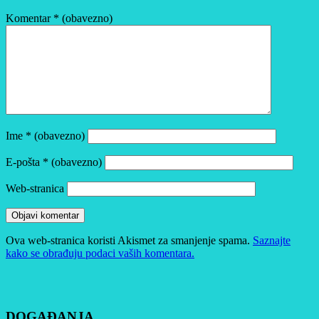
Komentar
* (obavezno)
Ime
* (obavezno)
E-pošta
* (obavezno)
Web-stranica
Ova web-stranica koristi Akismet za smanjenje spama.
Saznajte
kako se obrađuju podaci vaših komentara.
DOGAĐANJA