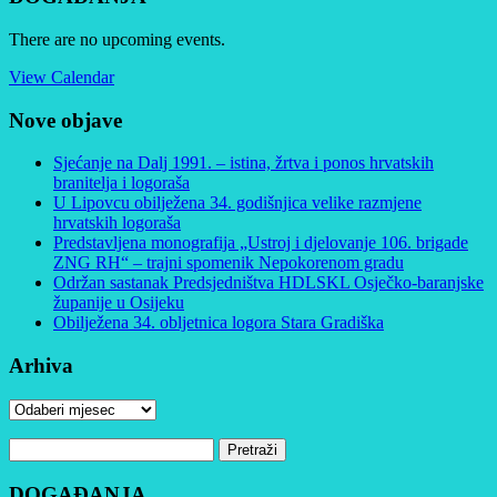
There are no upcoming events.
View Calendar
Nove objave
Sjećanje na Dalj 1991. – istina, žrtva i ponos hrvatskih
branitelja i logoraša
U Lipovcu obilježena 34. godišnjica velike razmjene
hrvatskih logoraša
Predstavljena monografija „Ustroj i djelovanje 106. brigade
ZNG RH“ – trajni spomenik Nepokorenom gradu
Održan sastanak Predsjedništva HDLSKL Osječko-baranjske
županije u Osijeku
Obilježena 34. obljetnica logora Stara Gradiška
Arhiva
Arhiva
Pretraži:
DOGAĐANJA