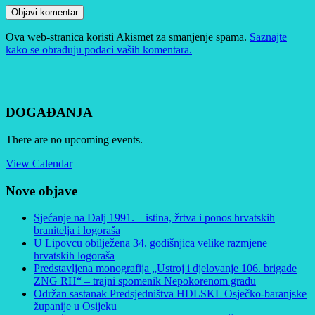
Ova web-stranica koristi Akismet za smanjenje spama.
Saznajte
kako se obrađuju podaci vaših komentara.
DOGAĐANJA
There are no upcoming events.
View Calendar
Nove objave
Sjećanje na Dalj 1991. – istina, žrtva i ponos hrvatskih
branitelja i logoraša
U Lipovcu obilježena 34. godišnjica velike razmjene
hrvatskih logoraša
Predstavljena monografija „Ustroj i djelovanje 106. brigade
ZNG RH“ – trajni spomenik Nepokorenom gradu
Održan sastanak Predsjedništva HDLSKL Osječko-baranjske
županije u Osijeku