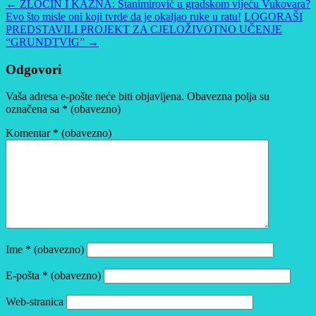
←
ZLOČIN I KAZNA: Stanimirović u gradskom vijeću Vukovara?
Evo što misle oni koji tvrde da je okaljao ruke u ratu!
LOGORAŠI
PREDSTAVILI PROJEKT ZA CJELOŽIVOTNO UČENJE
“GRUNDTVIG”
→
Odgovori
Vaša adresa e-pošte neće biti objavljena.
Obavezna polja su
označena sa
* (obavezno)
Komentar
* (obavezno)
Ime
* (obavezno)
E-pošta
* (obavezno)
Web-stranica