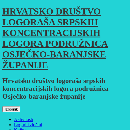
Skoči
HRVATSKO DRUŠTVO
do
sadržaja
LOGORAŠA SRPSKIH
KONCENTRACIJSKIH
LOGORA PODRUŽNICA
OSJEČKO-BARANJSKE
ŽUPANIJE
Hrvatsko društvo logoraša srpskih
koncentracijskih logora podružnica
Osječko-baranjske županije
Izbornik
Aktivnosti
Logori i zločini
Knjige