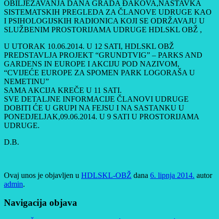
OBILJEŽAVANJA DANA GRADA ĐAKOVA,NASTAVKA
SISTEMATSKIH PREGLEDA ZA ČLANOVE UDRUGE KAO
I PSIHOLOGIJSKIH RADIONICA KOJI SE ODRŽAVAJU U
SLUŽBENIM PROSTORIJAMA UDRUGE HDLSKL OBŽ ,
U UTORAK 10.06.2014. U 12 SATI, HDLSKL OBŽ
PREDSTAVLJA PROJEKT “GRUNDTVIG” – PARKS AND
GARDENS IN EUROPE I AKCIJU POD NAZIVOM,
“CVIJEĆE EUROPE ZA SPOMEN PARK LOGORAŠA U
NEMETINU”
SAMA AKCIJA KREČE U 11 SATI.
SVE DETALJNE INFORMACIJE ČLANOVI UDRUGE
DOBITI ĆE U GRUPI NA FEJSU I NA SASTANKU U
PONEDJELJAK,09.06.2014. U 9 SATI U PROSTORIJAMA
UDRUGE.
D.B.
Ovaj unos je objavljen u
HDLSKL-OBŽ
dana
6. lipnja 2014.
autor
admin
.
Navigacija objava