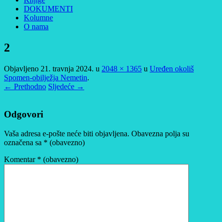
DOKUMENTI
Kolumne
O nama
2
Objavljeno
21. travnja 2024.
u
2048 × 1365
u
Uređen okoliš
Spomen-obilježja Nemetin
.
← Prethodno
Sljedeće →
Odgovori
Vaša adresa e-pošte neće biti objavljena.
Obavezna polja su
označena sa
* (obavezno)
Komentar
* (obavezno)