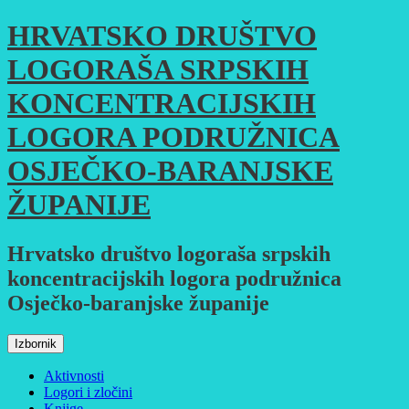
Skoči
HRVATSKO DRUŠTVO
do
sadržaja
LOGORAŠA SRPSKIH
KONCENTRACIJSKIH
LOGORA PODRUŽNICA
OSJEČKO-BARANJSKE
ŽUPANIJE
Hrvatsko društvo logoraša srpskih
koncentracijskih logora podružnica
Osječko-baranjske županije
Izbornik
Aktivnosti
Logori i zločini
Knjige