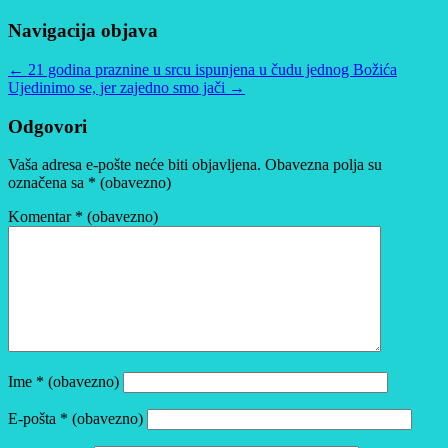
Navigacija objava
←
21 godina praznine u srcu ispunjena u čudu jednog Božića
Ujedinimo se, jer zajedno smo jači
→
Odgovori
Vaša adresa e-pošte neće biti objavljena.
Obavezna polja su
označena sa
* (obavezno)
Komentar
* (obavezno)
Ime
* (obavezno)
E-pošta
* (obavezno)