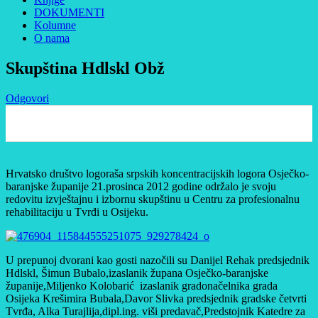
DOKUMENTI
Kolumne
O nama
Skupština Hdlskl Obž
Odgovori
0
Hrvatsko društvo logoraša srpskih koncentracijskih logora Osječko-
baranjske županije 21.prosinca 2012 godine održalo je svoju
redovitu izvještajnu i izbornu skupštinu u Centru za profesionalnu
rehabilitaciju u Tvrđi u Osijeku.
U prepunoj dvorani kao gosti nazočili su Danijel Rehak predsjednik
Hdlskl, Šimun Bubalo,izaslanik župana Osječko-baranjske
županije,Miljenko Kolobarić izaslanik gradonačelnika grada
Osijeka Krešimira Bubala,Davor Slivka predsjednik gradske četvrti
Tvrđa, Alka Turajlija,dipl.ing. viši predavač,Predstojnik Katedre za