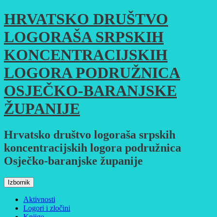
Skoči
HRVATSKO DRUŠTVO
do
sadržaja
LOGORAŠA SRPSKIH
KONCENTRACIJSKIH
LOGORA PODRUŽNICA
OSJEČKO-BARANJSKE
ŽUPANIJE
Hrvatsko društvo logoraša srpskih
koncentracijskih logora podružnica
Osječko-baranjske županije
Izbornik
Aktivnosti
Logori i zločini
Knjige