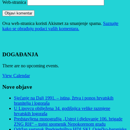
Web-stranica
Ova web-stranica koristi Akismet za smanjenje spama.
Saznajte
kako se obrađuju podaci vaših komentara.
DOGAĐANJA
There are no upcoming events.
View Calendar
Nove objave
Sjećanje na Dalj 1991. – istina, žrtva i ponos hrvatskih
branitelja i logoraša
U Lipovcu obilježena 34. godišnjica velike razmjene
hrvatskih logoraša
Predstavljena monografija „Ustroj i djelovanje 106. brigade
ZNG RH“ – trajni spomenik Nepokorenom gradu
Održan sastanak Predsjedništva HDLSKL Osječko-baranjske