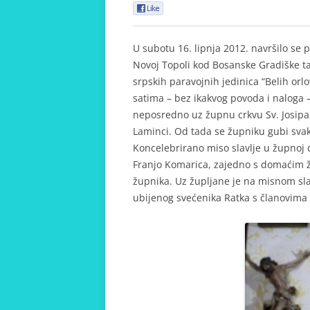
0
U subotu 16. lipnja 2012. navršilo se
Novoj Topoli kod Bosanske Gradiške t
srpskih paravojnih jedinica “Belih orl
satima – bez ikakvog povoda i naloga 
neposredno uz župnu crkvu Sv. Josipa, s
Laminci. Od tada se župniku gubi svak
Koncelebrirano miso slavlje u župnoj c
Franjo Komarica, zajedno s domaćim 
župnika. Uz župljane je na misnom slav
ubijenog svećenika Ratka s članovima n