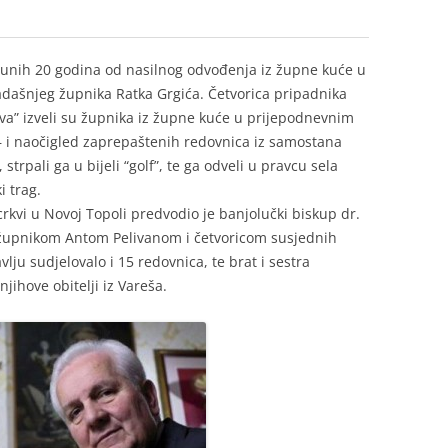
 punih 20 godina od nasilnog odvođenja iz župne kuće u
adašnjeg župnika Ratka Grgića. Četvorica pripadnika
ova” izveli su župnika iz župne kuće u prijepodnevnim
– i naočigled zaprepaštenih redovnica iz samostana
trpali ga u bijeli “golf”, te ga odveli u pravcu sela
i trag.
rkvi u Novoj Topoli predvodio je banjolučki biskup dr.
župnikom Antom Pelivanom i četvoricom susjednih
lju sudjelovalo i 15 redovnica, te brat i sestra
jihove obitelji iz Vareša.