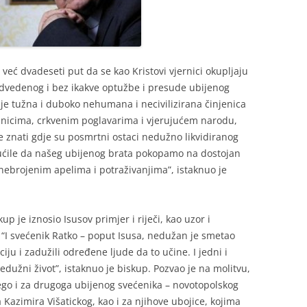
 već dvadeseti put da se kao Kristovi vjernici okupljaju
dvedenog i bez ikakve optužbe i presude ubijenog
alje tužna i duboko nehumana i necivilizirana činjenica
dnicima, crkvenim poglavarima i vjerujućem narodu,
e znati gdje su posmrtni ostaci nedužno likvidiranog
gućile da našeg ubijenog brata pokopamo na dostojan
ebrojenim apelima i potraživanjima”, istaknuo je
 je iznosio Isusov primjer i riječi, kao uzor i
 “I svećenik Ratko – poput Isusa, nedužan je smetao
iju i zadužili određene ljude da to učine. I jedni i
edužni život”, istaknuo je biskup. Pozvao je na molitvu,
go i za drugoga ubijenog svećenika – novotopolskog
 Kazimira Višatickog, kao i za njihove ubojice, kojima