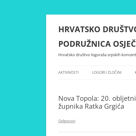
Skoči
do
sadržaja
HRVATSKO DRUŠTV
PODRUŽNICA OSJEČ
Hrvatsko društvo logoraša srpskih koncent
AKTIVNOSTI
LOGORI I ZLOČINI
Nova Topola: 20. obljetn
župnika Ratka Grgića
Odgovori