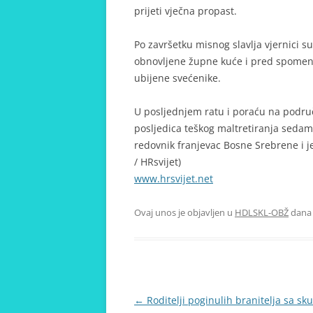
prijeti vječna propast.
Po završetku misnog slavlja vjernici su
obnovljene župne kuće i pred spomen-
ubijene svećenike.
U posljednjem ratu i poraću na područ
posljedica teškog maltretiranja sedam
redovnik franjevac Bosne Srebrene i j
/ HRsvijet)
www.hrsvijet.net
Ovaj unos je objavljen u
HDLSKL-OBŽ
dan
Navigacija
←
Roditelji poginulih branitelja sa sk