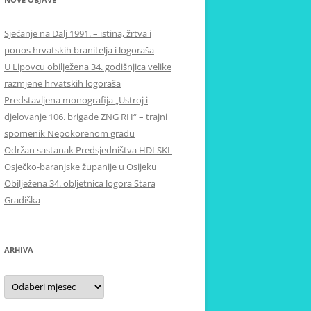
Sjećanje na Dalj 1991. – istina, žrtva i
ponos hrvatskih branitelja i logoraša
U Lipovcu obilježena 34. godišnjica velike
razmjene hrvatskih logoraša
Predstavljena monografija „Ustroj i
djelovanje 106. brigade ZNG RH“ – trajni
spomenik Nepokorenom gradu
Održan sastanak Predsjedništva HDLSKL
Osječko-baranjske županije u Osijeku
Obilježena 34. obljetnica logora Stara
Gradiška
ARHIVA
Arhiva