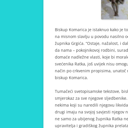
Biskup Komarica je istaknuo kako je to
na misnom slavlju u povodu nasilno o
župnika Grgića. “Ostaje, nažalost, i d
da nama – pokojnikovoj rodbini, sura
domaće nadležne vlasti, koje bi moral
svećenika Ratka, još uvijek nisu omo
način po crkvenim propisima, unatoč n
biskup Komarica.
Tumačeći svetopisamske tekstove, biskup
smjerokaz za sve njegove sljedbenike.
nekima koji su naredili njegovu likvidac
drugi imaju na svojoj savjesti njegov n
ne samo za ubijenog župnika Ratka ne
upravitelja i gradiškog župnika prelata