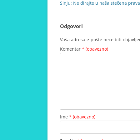
objava
Sinju: Ne dirajte u naša stečena prava
Odgovori
Vaša adresa e-pošte neće biti objavlje
Komentar
* (obavezno)
Ime
* (obavezno)