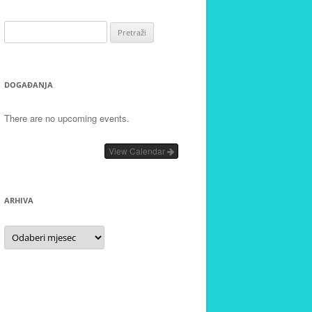
Pretraži:
DOGAĐANJA
There are no upcoming events.
View Calendar
ARHIVA
Arhiva