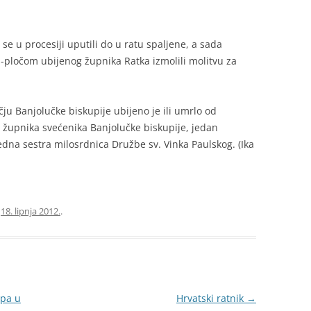
 se u procesiji uputili do u ratu spaljene, a sada
pločom ubijenog župnika Ratka izmolili molitvu za
ju Banjolučke biskupije ubijeno je ili umrlo od
 župnika svećenika Banjolučke biskupije, jedan
edna sestra milosrdnica Družbe sv. Vinka Paulskog. (Ika
a
18. lipnja 2012.
.
upa u
Hrvatski ratnik
→