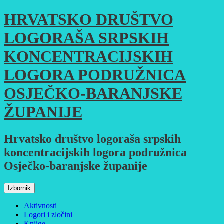
Skoči
HRVATSKO DRUŠTVO
do
sadržaja
LOGORAŠA SRPSKIH
KONCENTRACIJSKIH
LOGORA PODRUŽNICA
OSJEČKO-BARANJSKE
ŽUPANIJE
Hrvatsko društvo logoraša srpskih
koncentracijskih logora podružnica
Osječko-baranjske županije
Izbornik
Aktivnosti
Logori i zločini
Knjige