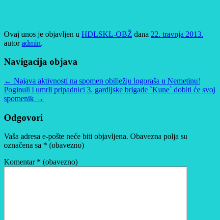
Ovaj unos je objavljen u
HDLSKL-OBŽ
dana
22. travnja 2013.
autor
admin
.
Navigacija objava
←
Najava aktivnosti na spomen obilježju logoraša u Nemetinu!
Poginuli i umrli pripadnici 3. gardijske brigade `Kune` dobiti će svoj
spomenik
→
Odgovori
Vaša adresa e-pošte neće biti objavljena.
Obavezna polja su
označena sa
* (obavezno)
Komentar
* (obavezno)