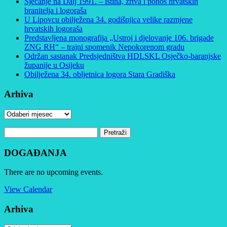
Sjećanje na Dalj 1991. – istina, žrtva i ponos hrvatskih
branitelja i logoraša
U Lipovcu obilježena 34. godišnjica velike razmjene
hrvatskih logoraša
Predstavljena monografija „Ustroj i djelovanje 106. brigade
ZNG RH“ – trajni spomenik Nepokorenom gradu
Održan sastanak Predsjedništva HDLSKL Osječko-baranjske
županije u Osijeku
Obilježena 34. obljetnica logora Stara Gradiška
Arhiva
Arhiva
Pretraži:
DOGAĐANJA
There are no upcoming events.
View Calendar
Arhiva