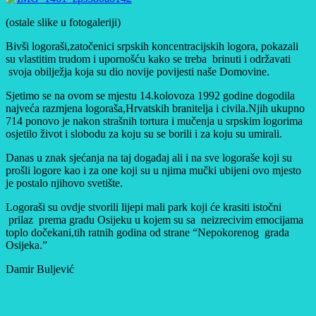
(ostale slike u fotogaleriji)
Bivši logoraši,zatočenici srpskih koncentracijskih logora, pokazali
su vlastitim trudom i upornošću kako se treba brinuti i održavati
svoja obilježja koja su dio novije povijesti naše Domovine.
Sjetimo se na ovom se mjestu 14.kolovoza 1992 godine dogodila
najveća razmjena logoraša,Hrvatskih branitelja i civila.Njih ukupno
714 ponovo je nakon strašnih tortura i mučenja u srpskim logorima
osjetilo život i slobodu za koju su se borili i za koju su umirali.
Danas u znak sjećanja na taj događaj ali i na sve logoraše koji su
prošli logore kao i za one koji su u njima mučki ubijeni ovo mjesto
je postalo njihovo svetište.
Logoraši su ovdje stvorili lijepi mali park koji će krasiti istočni
prilaz prema gradu Osijeku u kojem su sa neizrecivim emocijama
toplo dočekani,tih ratnih godina od strane “Nepokorenog grada
Osijeka.”
Damir Buljević