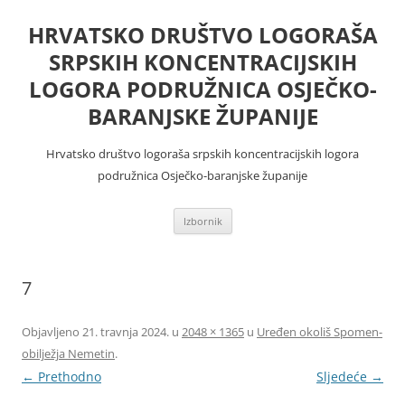
Skoči
do
HRVATSKO DRUŠTVO LOGORAŠA
sadržaja
SRPSKIH KONCENTRACIJSKIH
LOGORA PODRUŽNICA OSJEČKO-
BARANJSKE ŽUPANIJE
Hrvatsko društvo logoraša srpskih koncentracijskih logora
podružnica Osječko-baranjske županije
Izbornik
7
Objavljeno
21. travnja 2024.
u
2048 × 1365
u
Uređen okoliš Spomen-
obilježja Nemetin
.
← Prethodno
Sljedeće →