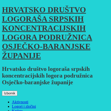
Skoči
HRVATSKO DRUŠTVO
do
sadržaja
LOGORAŠA SRPSKIH
KONCENTRACIJSKIH
LOGORA PODRUŽNICA
OSJEČKO-BARANJSKE
ŽUPANIJE
Hrvatsko društvo logoraša srpskih
koncentracijskih logora podružnica
Osječko-baranjske županije
Izbornik
Aktivnosti
Logori i zločini
Knjige