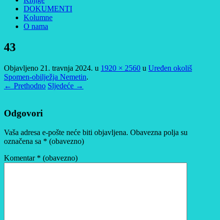
DOKUMENTI
Kolumne
O nama
43
Objavljeno
21. travnja 2024.
u
1920 × 2560
u
Uređen okoliš
Spomen-obilježja Nemetin
.
← Prethodno
Sljedeće →
Odgovori
Vaša adresa e-pošte neće biti objavljena.
Obavezna polja su
označena sa
* (obavezno)
Komentar
* (obavezno)