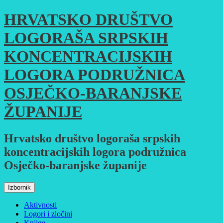
Skoči
HRVATSKO DRUŠTVO
do
sadržaja
LOGORAŠA SRPSKIH
KONCENTRACIJSKIH
LOGORA PODRUŽNICA
OSJEČKO-BARANJSKE
ŽUPANIJE
Hrvatsko društvo logoraša srpskih
koncentracijskih logora podružnica
Osječko-baranjske županije
Izbornik
Aktivnosti
Logori i zločini
Knjige