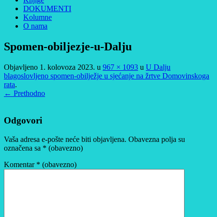
DOKUMENTI
Kolumne
O nama
Spomen-obiljezje-u-Dalju
Objavljeno
1. kolovoza 2023.
u
967 × 1093
u
U Dalju
blagoslovljeno spomen-obilježje u sjećanje na žrtve Domovinskoga
rata
.
← Prethodno
Odgovori
Vaša adresa e-pošte neće biti objavljena.
Obavezna polja su
označena sa
* (obavezno)
Komentar
* (obavezno)