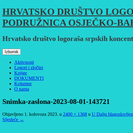
Skoči
HRVATSKO DRUŠTVO LOGO
do
sadržaja
PODRUŽNICA OSJEČKO-BA
Hrvatsko društvo logoraša srpskih koncent
Izbornik
Aktivnosti
Logori i zločini
Knjige
DOKUMENTI
Kolumne
O nama
Snimka-zaslona-2023-08-01-143721
Objavljeno
1. kolovoza 2023.
u
2400 × 1368
u
U Dalju blagoslovljen
Sljedeće →