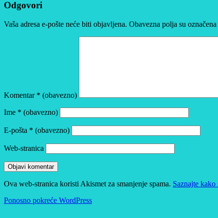
Odgovori
Vaša adresa e-pošte neće biti objavljena.
Obavezna polja su označena
Komentar
* (obavezno)
Ime
* (obavezno)
E-pošta
* (obavezno)
Web-stranica
Ova web-stranica koristi Akismet za smanjenje spama.
Saznajte kako 
Ponosno pokreće WordPress