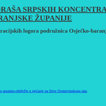
RAŠA SRPSKIH KONCENTRA
RANJSKE ŽUPANIJE
racijskih logora podružnica Osječko-baran
o spomen-obilježje u sjećanje na žrtve Domovinskoga rata
.