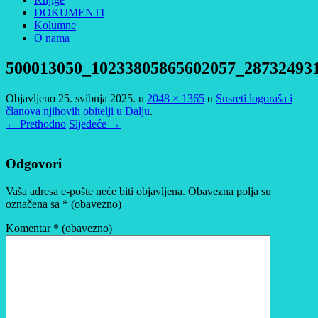
DOKUMENTI
Kolumne
O nama
500013050_10233805865602057_28732493
Objavljeno
25. svibnja 2025.
u
2048 × 1365
u
Susreti logoraša i
članova njihovih obitelji u Dalju
.
← Prethodno
Sljedeće →
Odgovori
Vaša adresa e-pošte neće biti objavljena.
Obavezna polja su
označena sa
* (obavezno)
Komentar
* (obavezno)