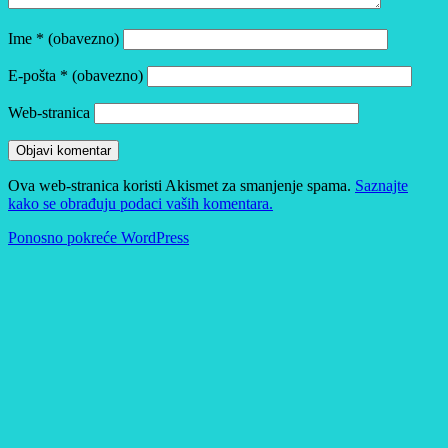
Ime
* (obavezno)
E-pošta
* (obavezno)
Web-stranica
Ova web-stranica koristi Akismet za smanjenje spama.
Saznajte
kako se obrađuju podaci vaših komentara.
Ponosno pokreće WordPress