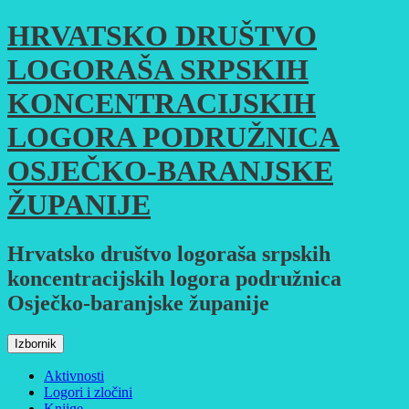
Skoči
HRVATSKO DRUŠTVO
do
sadržaja
LOGORAŠA SRPSKIH
KONCENTRACIJSKIH
LOGORA PODRUŽNICA
OSJEČKO-BARANJSKE
ŽUPANIJE
Hrvatsko društvo logoraša srpskih
koncentracijskih logora podružnica
Osječko-baranjske županije
Izbornik
Aktivnosti
Logori i zločini
Knjige