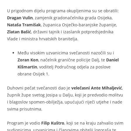
U prigodnom dijelu programa okupljenima su se obratili:
Dragan Vulin
, zamjenik gradonačelnika grada Osijeka,
Nataša Tramišak
, županica Osječko-baranjske županije,
Zlatan Bašić
, državni tajnik i izaslanik potpredsjednika
Vlade i ministra hrvatskih branitelja.
Među visokim uzvanicima svečanosti nazočili su i
Zoran Kon
, načelnik granične policije Dalj, te
Daniel
Kišmartin
, voditelj Područnog odjela za poslove
obrane Osijek 1.
Duhovni pečat svečanosti dao je
velečasni Ante Mihaljević
,
župnik župe svetog Josipa u Dalju, koji je predvodio molitvu
i blagoslov spomen-obilježja, upućujući riječi utjehe i nade
svima prisutnima.
Program je vodio
Filip Kuštro
, koji se na kraju zahvalio svim
sudionicima, uzvanicima i članovima obitelji logoraša te