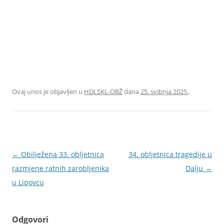
Ovaj unos je objavljen u
HDLSKL-OBŽ
dana
25. svibnja 2025.
.
Navigacija
←
Obilježena 33. obljetnica
34. obljetnica tragedije u
objava
razmjene ratnih zarobljenika
Dalju
→
u Lipovcu
Odgovori