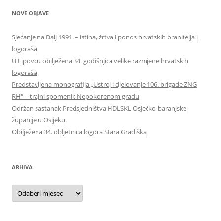
NOVE OBJAVE
Sjećanje na Dalj 1991. – istina, žrtva i ponos hrvatskih branitelja i
logoraša
U Lipovcu obilježena 34. godišnjica velike razmjene hrvatskih
logoraša
Predstavljena monografija „Ustroj i djelovanje 106. brigade ZNG
RH“ – trajni spomenik Nepokorenom gradu
Održan sastanak Predsjedništva HDLSKL Osječko-baranjske
županije u Osijeku
Obilježena 34. obljetnica logora Stara Gradiška
ARHIVA
Arhiva