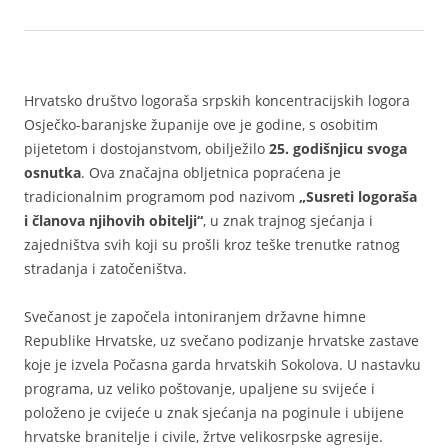
0
Hrvatsko društvo logoraša srpskih koncentracijskih logora
Osječko-baranjske županije ove je godine, s osobitim
pijetetom i dostojanstvom, obilježilo
25. godišnjicu svoga
osnutka
. Ova značajna obljetnica popraćena je
tradicionalnim programom pod nazivom
„Susreti logoraša
i članova njihovih obitelji“
, u znak trajnog sjećanja i
zajedništva svih koji su prošli kroz teške trenutke ratnog
stradanja i zatočeništva.
Svečanost je započela intoniranjem državne himne
Republike Hrvatske, uz svečano podizanje hrvatske zastave
koje je izvela Počasna garda hrvatskih Sokolova. U nastavku
programa, uz veliko poštovanje, upaljene su svijeće i
položeno je cvijeće u znak sjećanja na poginule i ubijene
hrvatske branitelje i civile, žrtve velikosrpske agresije.