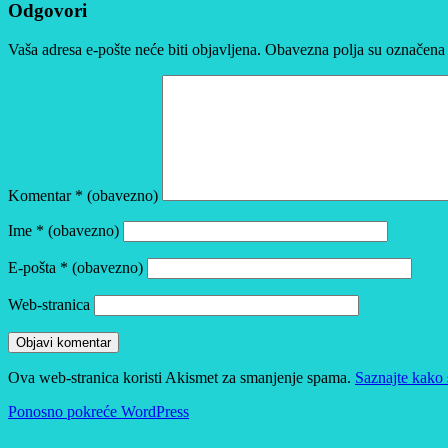
Odgovori
Vaša adresa e-pošte neće biti objavljena.
Obavezna polja su označena
Komentar
* (obavezno)
Ime
* (obavezno)
E-pošta
* (obavezno)
Web-stranica
Ova web-stranica koristi Akismet za smanjenje spama.
Saznajte kako 
Ponosno pokreće WordPress