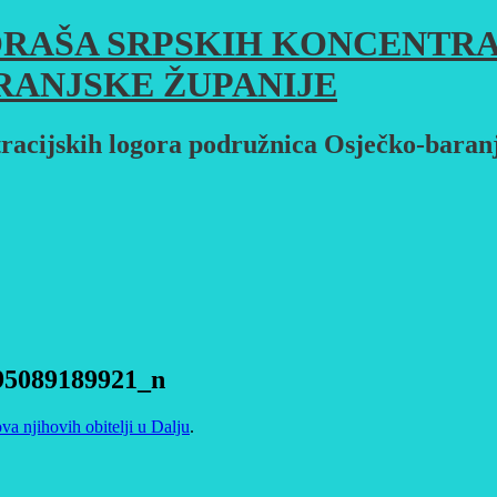
RAŠA SRPSKIH KONCENTRA
RANJSKE ŽUPANIJE
racijskih logora podružnica Osječko-baran
95089189921_n
ova njihovih obitelji u Dalju
.