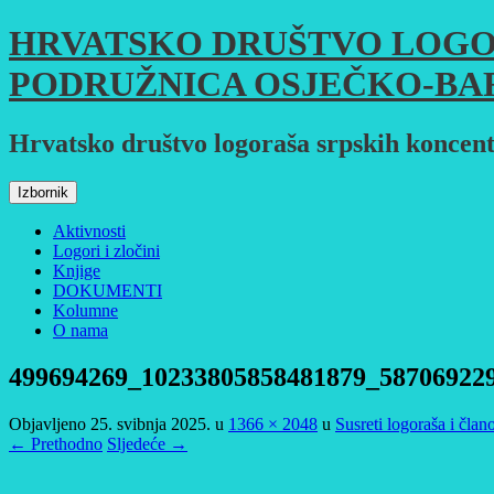
Skoči
HRVATSKO DRUŠTVO LOGO
do
sadržaja
PODRUŽNICA OSJEČKO-BA
Hrvatsko društvo logoraša srpskih koncent
Izbornik
Aktivnosti
Logori i zločini
Knjige
DOKUMENTI
Kolumne
O nama
499694269_10233805858481879_58706922
Objavljeno
25. svibnja 2025.
u
1366 × 2048
u
Susreti logoraša i član
← Prethodno
Sljedeće →