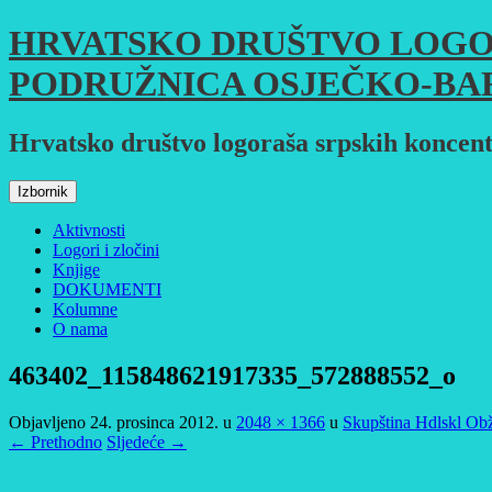
Skoči
HRVATSKO DRUŠTVO LOGO
do
sadržaja
PODRUŽNICA OSJEČKO-BA
Hrvatsko društvo logoraša srpskih koncent
Izbornik
Aktivnosti
Logori i zločini
Knjige
DOKUMENTI
Kolumne
O nama
463402_115848621917335_572888552_o
Objavljeno
24. prosinca 2012.
u
2048 × 1366
u
Skupština Hdlskl Ob
← Prethodno
Sljedeće →