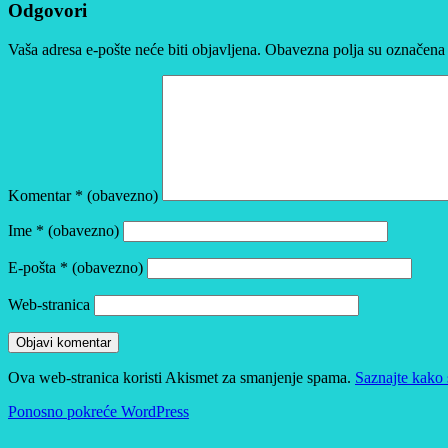
Odgovori
Vaša adresa e-pošte neće biti objavljena.
Obavezna polja su označena
Komentar
* (obavezno)
Ime
* (obavezno)
E-pošta
* (obavezno)
Web-stranica
Ova web-stranica koristi Akismet za smanjenje spama.
Saznajte kako 
Ponosno pokreće WordPress