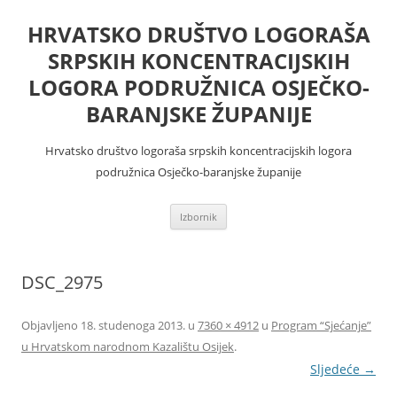
Skoči
do
HRVATSKO DRUŠTVO LOGORAŠA
sadržaja
SRPSKIH KONCENTRACIJSKIH
LOGORA PODRUŽNICA OSJEČKO-
BARANJSKE ŽUPANIJE
Hrvatsko društvo logoraša srpskih koncentracijskih logora
podružnica Osječko-baranjske županije
Izbornik
DSC_2975
Objavljeno
18. studenoga 2013.
u
7360 × 4912
u
Program “Sjećanje”
u Hrvatskom narodnom Kazalištu Osijek
.
Sljedeće →