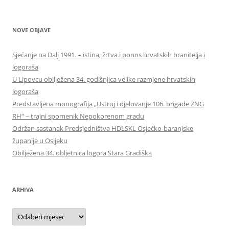
NOVE OBJAVE
Sjećanje na Dalj 1991. – istina, žrtva i ponos hrvatskih branitelja i
logoraša
U Lipovcu obilježena 34. godišnjica velike razmjene hrvatskih
logoraša
Predstavljena monografija „Ustroj i djelovanje 106. brigade ZNG
RH“ – trajni spomenik Nepokorenom gradu
Održan sastanak Predsjedništva HDLSKL Osječko-baranjske
županije u Osijeku
Obilježena 34. obljetnica logora Stara Gradiška
ARHIVA
Arhiva