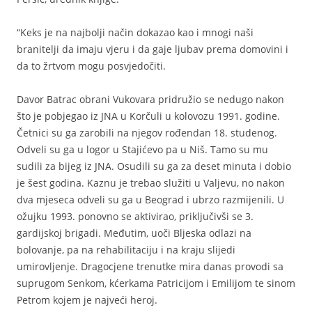
“Keks je na najbolji način dokazao kao i mnogi naši
branitelji da imaju vjeru i da gaje ljubav prema domovini i
da to žrtvom mogu posvjedočiti.
Davor Batrac obrani Vukovara pridružio se nedugo nakon
što je pobjegao iz JNA u Korčuli u kolovozu 1991. godine.
Četnici su ga zarobili na njegov rođendan 18. studenog.
Odveli su ga u logor u Stajićevo pa u Niš. Tamo su mu
sudili za bijeg iz JNA. Osudili su ga za deset minuta i dobio
je šest godina. Kaznu je trebao služiti u Valjevu, no nakon
dva mjeseca odveli su ga u Beograd i ubrzo razmijenili. U
ožujku 1993. ponovno se aktivirao, priključivši se 3.
gardijskoj brigadi. Međutim, uoči Bljeska odlazi na
bolovanje, pa na rehabilitaciju i na kraju slijedi
umirovljenje. Dragocjene trenutke mira danas provodi sa
suprugom Senkom, kćerkama Patricijom i Emilijom te sinom
Petrom kojem je najveći heroj.