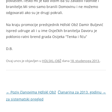
povlašten.Teško mi je kad vidim da su zavadili radnike i
branitelje.Mi smo samo branili Domovinu i ne možemo
odgovarati ako su je drugi pokrali.
Na kraju promocije predsjednik Hdlskl Obž Damir Buljević
ispred udruge ali i u ime Osječkih branitelja Davoru je
poklonio ratni brend grada Osijeka “Tenka i fiću”
D.B.
Ovaj unos je objavljen u
HDLSKL-OBŽ
dana
18. studenoga 2013.
.
Navigacija
←
Poziv članovima Hdlskl Obž
Članarina za 2013. godinu
→
objava
za sistematski pregled