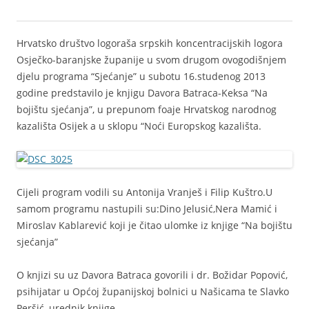
0
Hrvatsko društvo logoraša srpskih koncentracijskih logora
Osječko-baranjske županije u svom drugom ovogodišnjem
djelu programa “Sjećanje” u subotu 16.studenog 2013
godine predstavilo je knjigu Davora Batraca-Keksa “Na
bojištu sjećanja”, u prepunom foaje Hrvatskog narodnog
kazališta Osijek a u sklopu “Noći Europskog kazališta.
Cijeli program vodili su Antonija Vranješ i Filip Kuštro.U
samom programu nastupili su:Dino Jelusić,Nera Mamić i
Miroslav Kablarević koji je čitao ulomke iz knjige “Na bojištu
sjećanja”
O knjizi su uz Davora Batraca govorili i dr. Božidar Popović,
psihijatar u Općoj županijskoj bolnici u Našicama te Slavko
Peršić, urednik knjige.