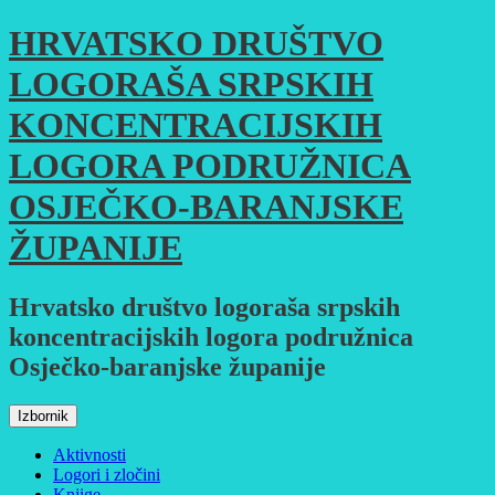
Skoči
HRVATSKO DRUŠTVO
do
sadržaja
LOGORAŠA SRPSKIH
KONCENTRACIJSKIH
LOGORA PODRUŽNICA
OSJEČKO-BARANJSKE
ŽUPANIJE
Hrvatsko društvo logoraša srpskih
koncentracijskih logora podružnica
Osječko-baranjske županije
Izbornik
Aktivnosti
Logori i zločini
Knjige