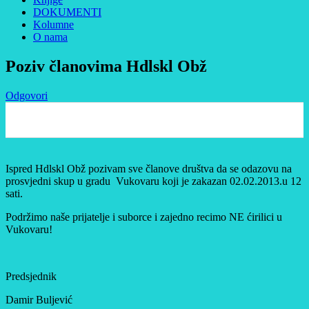
DOKUMENTI
Kolumne
O nama
Poziv članovima Hdlskl Obž
Odgovori
0
Ispred Hdlskl Obž pozivam sve članove društva da se odazovu na
prosvjedni skup u gradu Vukovaru koji je zakazan 02.02.2013.u 12
sati.
Podržimo naše prijatelje i suborce i zajedno recimo NE ćirilici u
Vukovaru!
Predsjednik
Damir Buljević