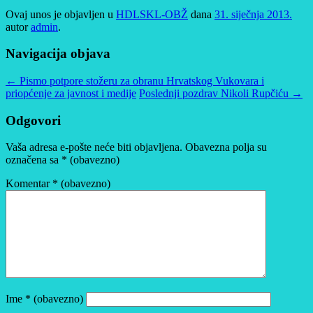
Ovaj unos je objavljen u
HDLSKL-OBŽ
dana
31. siječnja 2013.
autor
admin
.
Navigacija objava
←
Pismo potpore stožeru za obranu Hrvatskog Vukovara i
priopćenje za javnost i medije
Poslednji pozdrav Nikoli Rupčiću
→
Odgovori
Vaša adresa e-pošte neće biti objavljena.
Obavezna polja su
označena sa
* (obavezno)
Komentar
* (obavezno)
Ime
* (obavezno)