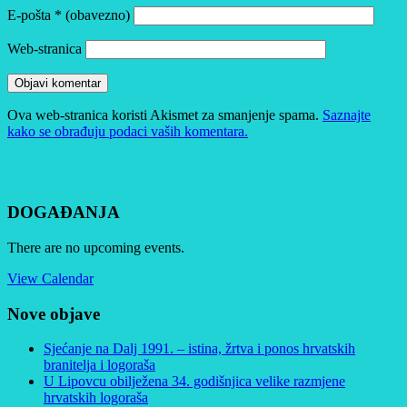
E-pošta
* (obavezno)
Web-stranica
Ova web-stranica koristi Akismet za smanjenje spama.
Saznajte
kako se obrađuju podaci vaših komentara.
DOGAĐANJA
There are no upcoming events.
View Calendar
Nove objave
Sjećanje na Dalj 1991. – istina, žrtva i ponos hrvatskih
branitelja i logoraša
U Lipovcu obilježena 34. godišnjica velike razmjene
hrvatskih logoraša