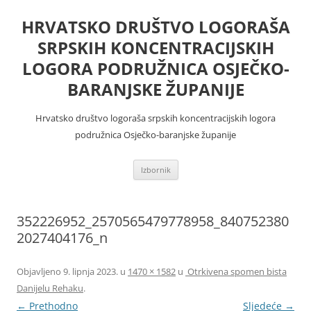
Skoči
do
HRVATSKO DRUŠTVO LOGORAŠA
sadržaja
SRPSKIH KONCENTRACIJSKIH
LOGORA PODRUŽNICA OSJEČKO-
BARANJSKE ŽUPANIJE
Hrvatsko društvo logoraša srpskih koncentracijskih logora
podružnica Osječko-baranjske županije
Izbornik
352226952_2570565479778958_840752380
2027404176_n
Objavljeno
9. lipnja 2023.
u
1470 × 1582
u
Otrkivena spomen bista
Danijelu Rehaku
.
← Prethodno
Sljedeće →