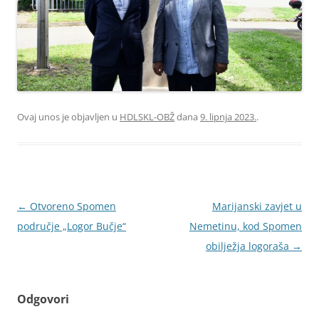
Ovaj unos je objavljen u
HDLSKL-OBŽ
dana
9. lipnja 2023.
.
Navigacija
←
Otvoreno Spomen
Marijanski zavjet u
objava
područje „Logor Bučje“
Nemetinu, kod Spomen
obilježja logoraša
→
Odgovori