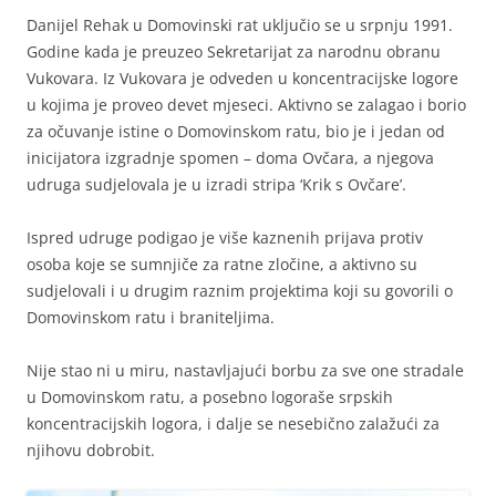
Danijel Rehak u Domovinski rat uključio se u srpnju 1991.
Godine kada je preuzeo Sekretarijat za narodnu obranu
Vukovara. Iz Vukovara je odveden u koncentracijske logore
u kojima je proveo devet mjeseci. Aktivno se zalagao i borio
za očuvanje istine o Domovinskom ratu, bio je i jedan od
inicijatora izgradnje spomen – doma Ovčara, a njegova
udruga sudjelovala je u izradi stripa ‘Krik s Ovčare’.
Ispred udruge podigao je više kaznenih prijava protiv
osoba koje se sumnjiče za ratne zločine, a aktivno su
sudjelovali i u drugim raznim projektima koji su govorili o
Domovinskom ratu i braniteljima.
Nije stao ni u miru, nastavljajući borbu za sve one stradale
u Domovinskom ratu, a posebno logoraše srpskih
koncentracijskih logora, i dalje se nesebično zalažući za
njihovu dobrobit.