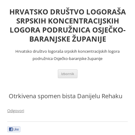
Skoči
do
HRVATSKO DRUŠTVO LOGORAŠA
sadržaja
SRPSKIH KONCENTRACIJSKIH
LOGORA PODRUŽNICA OSJEČKO-
BARANJSKE ŽUPANIJE
Hrvatsko društvo logoraša srpskih koncentracijskih logora
podružnica Osječko-baranjske županije
Izbornik
Otrkivena spomen bista Danijelu Rehaku
Odgovori
0