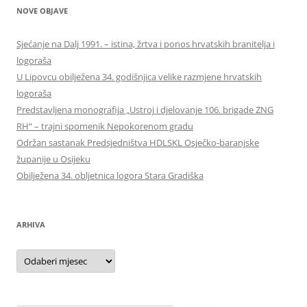
NOVE OBJAVE
Sjećanje na Dalj 1991. – istina, žrtva i ponos hrvatskih branitelja i
logoraša
U Lipovcu obilježena 34. godišnjica velike razmjene hrvatskih
logoraša
Predstavljena monografija „Ustroj i djelovanje 106. brigade ZNG
RH“ – trajni spomenik Nepokorenom gradu
Održan sastanak Predsjedništva HDLSKL Osječko-baranjske
županije u Osijeku
Obilježena 34. obljetnica logora Stara Gradiška
ARHIVA
Arhiva