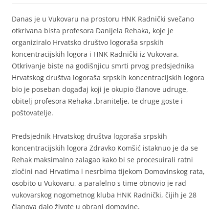
Danas je u Vukovaru na prostoru HNK Radnički svečano
otkrivana bista profesora Danijela Rehaka, koje je
organiziralo Hrvatsko društvo logoraša srpskih
koncentracijskih logora i HNK Radnički iz Vukovara.
Otkrivanje biste na godišnjicu smrti prvog predsjednika
Hrvatskog društva logoraša srpskih koncentracijskih logora
bio je poseban događaj koji je okupio članove udruge,
obitelj profesora Rehaka ,branitelje, te druge goste i
poštovatelje.
Predsjednik Hrvatskog društva logoraša srpskih
koncentracijskih logora Zdravko Komšić istaknuo je da se
Rehak maksimalno zalagao kako bi se procesuirali ratni
zločini nad Hrvatima i nesrbima tijekom Domovinskog rata,
osobito u Vukovaru, a paralelno s time obnovio je rad
vukovarskog nogometnog kluba HNK Radnički, čijih je 28
članova dalo živote u obrani domovine.