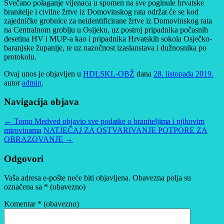
Svečano polaganje vijenaca u spomen na sve poginule hrvatske
branitelje i civilne žrtve iz Domovinskog rata održat će se kod
zajedničke grobnice za neidentificirane žrtve iz Domovinskog rata
na Centralnom groblju u Osijeku, uz postroj pripadnika počasnih
desetina HV i MUP-a kao i pripadnika Hrvatskih sokola Osječko-
baranjske županije, te uz nazočnost izaslanstava i dužnosnika po
protokolu.
Ovaj unos je objavljen u
HDLSKL-OBŽ
dana
28. listopada 2019.
autor
admin
.
Navigacija objava
←
Tomo Medved objavio sve podatke o braniteljima i njihovim
mirovinama
NATJEČAJ ZA OSTVARIVANJE POTPORE ZA
OBRAZOVANJE
→
Odgovori
Vaša adresa e-pošte neće biti objavljena.
Obavezna polja su
označena sa
* (obavezno)
Komentar
* (obavezno)