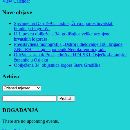
View Calendar
Nove objave
Sjećanje na Dalj 1991. – istina, žrtva i ponos hrvatskih
branitelja i logoraša
U Lipovcu obilježena 34. godišnjica velike razmjene
hrvatskih logoraša
Predstavljena monografija „Ustroj i djelovanje 106. brigade
ZNG RH“ – trajni spomenik Nepokorenom gradu
Održan sastanak Predsjedništva HDLSKL Osječko-baranjske
županije u Osijeku
Obilježena 34. obljetnica logora Stara Gradiška
Arhiva
Arhiva
Pretraži:
DOGAĐANJA
There are no upcoming events.