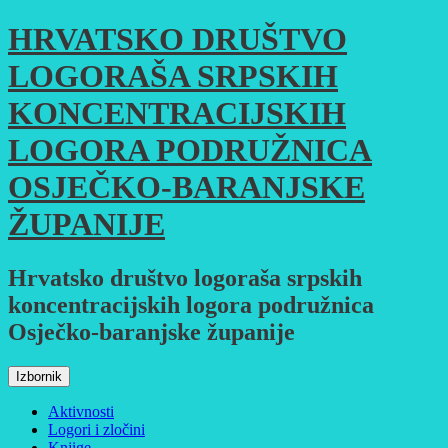
Skoči
HRVATSKO DRUŠTVO
do
sadržaja
LOGORAŠA SRPSKIH
KONCENTRACIJSKIH
LOGORA PODRUŽNICA
OSJEČKO-BARANJSKE
ŽUPANIJE
Hrvatsko društvo logoraša srpskih
koncentracijskih logora podružnica
Osječko-baranjske županije
Izbornik
Aktivnosti
Logori i zločini
Knjige