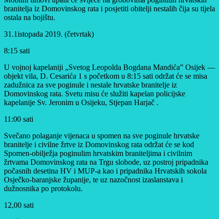
branitelja iz Domovinskog rata i posjetiti obitelji nestalih čija su tijela
ostala na bojištu.
31.1istopada 2019. (četvrtak)
8:15 sati
U vojnoj kapelaniji „Svetog Leopolda Bogdana Mandića” Osijek —
objekt vila, D. Cesarića 1 s početkom u 8:15 sati održat će se misa
zadužnica za sve poginule i nestale hrvatske branitelje iz
Domovinskog rata. Svetu misu će služiti kapelan policijske
kapelanije Sv. Jeronim u Osijeku, Stjepan Harjač .
11:00 sati
Svečano polaganje vijenaca u spomen na sve poginule hrvatske
branitelje i civilne žrtve iz Domovinskog rata održat će se kod
Spomen-obilježja poginulim hrvatskim braniteljima i civilnim
žrtvama Domovinskog rata na Trgu slobode, uz postroj pripadnika
počasnih desetina HV i MUP-a kao i pripadnika Hrvatskih sokola
Osječko-baranjske županije, te uz nazočnost izaslanstava i
dužnosnika po protokolu.
12,00 sati