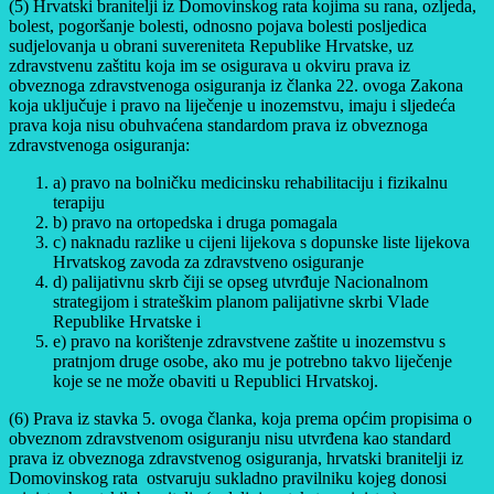
(5) Hrvatski branitelji iz Domovinskog rata kojima su rana, ozljeda,
bolest, pogoršanje bolesti, odnosno pojava bolesti posljedica
sudjelovanja u obrani suvereniteta Republike Hrvatske, uz
zdravstvenu zaštitu koja im se osigurava u okviru prava iz
obveznoga zdravstvenoga osiguranja iz članka 22. ovoga Zakona
koja uključuje i pravo na liječenje u inozemstvu, imaju i sljedeća
prava koja nisu obuhvaćena standardom prava iz obveznoga
zdravstvenoga osiguranja:
a) pravo na bolničku medicinsku rehabilitaciju i fizikalnu
terapiju
b) pravo na ortopedska i druga pomagala
c) naknadu razlike u cijeni lijekova s dopunske liste lijekova
Hrvatskog zavoda za zdravstveno osiguranje
d) palijativnu skrb čiji se opseg utvrđuje Nacionalnom
strategijom i strateškim planom palijativne skrbi Vlade
Republike Hrvatske i
e) pravo na korištenje zdravstvene zaštite u inozemstvu s
pratnjom druge osobe, ako mu je potrebno takvo liječenje
koje se ne može obaviti u Republici Hrvatskoj.
(6) Prava iz stavka 5. ovoga članka, koja prema općim propisima o
obveznom zdravstvenom osiguranju nisu utvrđena kao standard
prava iz obveznoga zdravstvenog osiguranja, hrvatski branitelji iz
Domovinskog rata ostvaruju sukladno pravilniku kojeg donosi