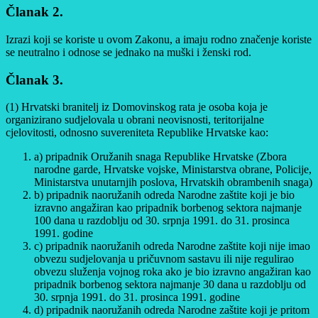
Članak 2.
Izrazi koji se koriste u ovom Zakonu, a imaju rodno značenje koriste
se neutralno i odnose se jednako na muški i ženski rod.
Članak 3.
(1) Hrvatski branitelj iz Domovinskog rata je osoba koja je
organizirano sudjelovala u obrani neovisnosti, teritorijalne
cjelovitosti, odnosno suvereniteta Republike Hrvatske kao:
a) pripadnik Oružanih snaga Republike Hrvatske (Zbora
narodne garde, Hrvatske vojske, Ministarstva obrane, Policije,
Ministarstva unutarnjih poslova, Hrvatskih obrambenih snaga)
b) pripadnik naoružanih odreda Narodne zaštite koji je bio
izravno angažiran kao pripadnik borbenog sektora najmanje
100 dana u razdoblju od 30. srpnja 1991. do 31. prosinca
1991. godine
c) pripadnik naoružanih odreda Narodne zaštite koji nije imao
obvezu sudjelovanja u pričuvnom sastavu ili nije regulirao
obvezu služenja vojnog roka ako je bio izravno angažiran kao
pripadnik borbenog sektora najmanje 30 dana u razdoblju od
30. srpnja 1991. do 31. prosinca 1991. godine
d) pripadnik naoružanih odreda Narodne zaštite koji je pritom