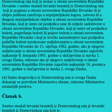
Domovinskog rata koji je nestao u obrani suvereniteta Republike
Hrvatske i smrtno stradali hrvatski branitelj iz Domovinskog rata
koji je poginuo u obrani suvereniteta Republike Hrvatske ili je
ubijen prilikom zatočenja u neprijateljskom logoru, zatvoru ili u
drugom neprijateljskom objektu u obrani suvereniteta Republike
Hrvatske, koji je umro od posljedica rane ili ozljede zadobivene u
obrani suvereniteta Republike Hrvatske, koji je umro od posljedica
bolesti, pogoršanja bolesti ili pojave bolesti u obrani suvereniteta
Republike Hrvatske i koji je izvršio samoubojstvo kao posljedicu
psihičke bolesti uzrokovane sudjelovanjem u obrani suvereniteta
Republike Hrvatske do 15. siječnja 1992. godine, ako je njegovo
sudjelovanje u obrani suvereniteta Republike Hrvatske započelo
najkasnije 8. listopada 1991. godine u slučajevima iz stavka 1.
ovoga članka, odnosno ako je njegovo sudjelovanje u obrani
suvereniteta Republike Hrvatske započelo najkasnije 16. prosinca
1991. godine u slučajevima iz stavka 2. ovoga članka.
(4) Status dragovoljca iz Domovinskog rata iz ovoga članka
dokazuje se potvrdom Ministarstva obrane, odnosno Ministarstva
unutarnjih poslova.
Članak 6.
Smrtno stradali hrvatski branitelj iz Domovinskog rata je hrvatski
branitelj iz Domovinskog rata koji je: