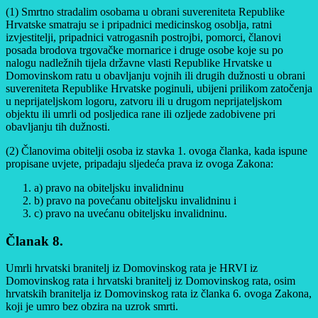
(1) Smrtno stradalim osobama u obrani suvereniteta Republike
Hrvatske smatraju se i pripadnici medicinskog osoblja, ratni
izvjestitelji, pripadnici vatrogasnih postrojbi, pomorci, članovi
posada brodova trgovačke mornarice i druge osobe koje su po
nalogu nadležnih tijela državne vlasti Republike Hrvatske u
Domovinskom ratu u obavljanju vojnih ili drugih dužnosti u obrani
suvereniteta Republike Hrvatske poginuli, ubijeni prilikom zatočenja
u neprijateljskom logoru, zatvoru ili u drugom neprijateljskom
objektu ili umrli od posljedica rane ili ozljede zadobivene pri
obavljanju tih dužnosti.
(2) Članovima obitelji osoba iz stavka 1. ovoga članka, kada ispune
propisane uvjete, pripadaju sljedeća prava iz ovoga Zakona:
a) pravo na obiteljsku invalidninu
b) pravo na povećanu obiteljsku invalidninu i
c) pravo na uvećanu obiteljsku invalidninu.
Članak 8.
Umrli hrvatski branitelj iz Domovinskog rata je HRVI iz
Domovinskog rata i hrvatski branitelj iz Domovinskog rata, osim
hrvatskih branitelja iz Domovinskog rata iz članka 6. ovoga Zakona,
koji je umro bez obzira na uzrok smrti.