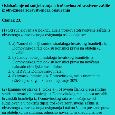
Oslobađanje od sudjelovanja u troškovima zdravstvene zaštite
iz obveznoga zdravstvenoga osiguranja
Članak 23.
(1) Od sudjelovanja u pokriću dijela troškova zdravstvene zaštite iz
obveznoga zdravstvenoga osiguranja oslobađaju se:
a) članovi obitelji smrtno stradaloga hrvatskog branitelja iz
Domovinskog rata dok su korisnici prava na obiteljsku
invalidninu,
b) članovi obitelji nestaloga hrvatskog branitelja iz
Domovinskog rata dok su korisnici prava na novčanu
naknadu obiteljske invalidnine
c) HRVI iz Domovinskog rata i
d) hrvatski branitelji iz Domovinskog rata s utvrđenim
oštećenjem organizma od najmanje 30%.
(2) Iznimno od stavka 1. točke a) i b) ovoga članka,djeca smrtno
stradalih hrvatskih branitelja iz Domovinskog rata i djeca nestalih
hrvatskih branitelja iz Domovinskog rata oslobađaju se od
sudjelovanja u pokriću dijela troškova zdravstvene zaštite iz
obveznoga zdravstvenoga osiguranja i nakon što im prestane pravo
na obiteljsku invalidninu, odnosno novčanu naknadu u iznosu