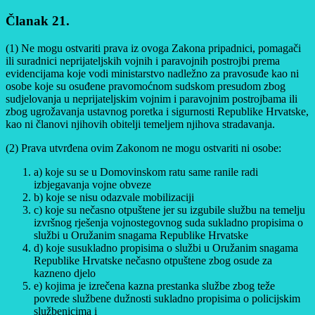
Članak 21.
(1) Ne mogu ostvariti prava iz ovoga Zakona pripadnici, pomagači
ili suradnici neprijateljskih vojnih i paravojnih postrojbi prema
evidencijama koje vodi ministarstvo nadležno za pravosuđe kao ni
osobe koje su osuđene pravomoćnom sudskom presudom zbog
sudjelovanja u neprijateljskim vojnim i paravojnim postrojbama ili
zbog ugrožavanja ustavnog poretka i sigurnosti Republike Hrvatske,
kao ni članovi njihovih obitelji temeljem njihova stradavanja.
(2) Prava utvrđena ovim Zakonom ne mogu ostvariti ni osobe:
a) koje su se u Domovinskom ratu same ranile radi
izbjegavanja vojne obveze
b) koje se nisu odazvale mobilizaciji
c) koje su nečasno otpuštene jer su izgubile službu na temelju
izvršnog rješenja vojnostegovnog suda sukladno propisima o
službi u Oružanim snagama Republike Hrvatske
d) koje susukladno propisima o službi u Oružanim snagama
Republike Hrvatske nečasno otpuštene zbog osude za
kazneno djelo
e) kojima je izrečena kazna prestanka službe zbog teže
povrede službene dužnosti sukladno propisima o policijskim
službenicima i