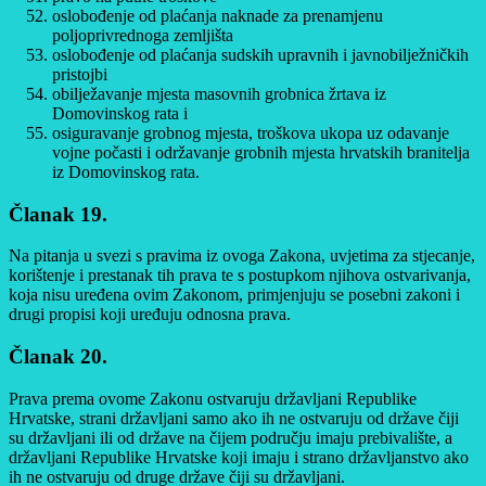
oslobođenje od plaćanja naknade za prenamjenu
poljoprivrednoga zemljišta
oslobođenje od plaćanja sudskih upravnih i javnobilježničkih
pristojbi
obilježavanje mjesta masovnih grobnica žrtava iz
Domovinskog rata i
osiguravanje grobnog mjesta, troškova ukopa uz odavanje
vojne počasti i održavanje grobnih mjesta hrvatskih branitelja
iz Domovinskog rata.
Članak 19.
Na pitanja u svezi s pravima iz ovoga Zakona, uvjetima za stjecanje,
korištenje i prestanak tih prava te s postupkom njihova ostvarivanja,
koja nisu uređena ovim Zakonom, primjenjuju se posebni zakoni i
drugi propisi koji uređuju odnosna prava.
Članak 20.
Prava prema ovome Zakonu ostvaruju državljani Republike
Hrvatske, strani državljani samo ako ih ne ostvaruju od države čiji
su državljani ili od države na čijem području imaju prebivalište, a
državljani Republike Hrvatske koji imaju i strano državljanstvo ako
ih ne ostvaruju od druge države čiji su državljani.