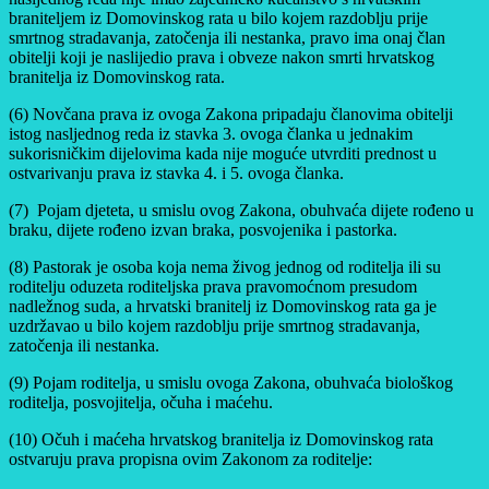
braniteljem iz Domovinskog rata u bilo kojem razdoblju prije
smrtnog stradavanja, zatočenja ili nestanka, pravo ima onaj član
obitelji koji je naslijedio prava i obveze nakon smrti hrvatskog
branitelja iz Domovinskog rata.
(6) Novčana prava iz ovoga Zakona pripadaju članovima obitelji
istog nasljednog reda iz stavka 3. ovoga članka u jednakim
sukorisničkim dijelovima kada nije moguće utvrditi prednost u
ostvarivanju prava iz stavka 4. i 5. ovoga članka.
(7) Pojam djeteta, u smislu ovog Zakona, obuhvaća dijete rođeno u
braku, dijete rođeno izvan braka, posvojenika i pastorka.
(8) Pastorak je osoba koja nema živog jednog od roditelja ili su
roditelju oduzeta roditeljska prava pravomoćnom presudom
nadležnog suda, a hrvatski branitelj iz Domovinskog rata ga je
uzdržavao u bilo kojem razdoblju prije smrtnog stradavanja,
zatočenja ili nestanka.
(9) Pojam roditelja, u smislu ovoga Zakona, obuhvaća biološkog
roditelja, posvojitelja, očuha i maćehu.
(10) Očuh i maćeha hrvatskog branitelja iz Domovinskog rata
ostvaruju prava propisna ovim Zakonom za roditelje: