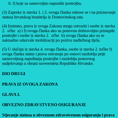
f) koje su samovoljno napustile postrojbu.
(3) Zapreke iz stavka 1. i 2. ovoga članka odnose se i na priznavanje
statusa hrvatskog branitelja iz Domovinskog rata.
(4) Iznimno, prava iz ovoga Zakona mogu ostvariti i osobe iz stavka
2. očke a) i f) ovoga članka ako su ponovno dobrovoljno pristupile
postrojbi i osobe iz stavka 2. očke b) ovoga članka ako su se
naknadno odazvale mobilizaciji po pozivu nadležnog tijela.
(5) U slučaju iz stavka 4. ovoga članka, osobe iz stavka 2. točke f)
ovoga članka status i prava ostvaruju po osnovi razdoblja prije
samovoljnog napuštanja postrojbe i razdoblja ponovnog
sudjelovanja u obrani suvereniteta Republike Hrvatske.
DIO DRUGI
PRAVA IZ OVOGA ZAKONA
GLAVA I.
OBVEZNO ZDRAVSTVENO OSIGURANJE
Stjecanje statusa u obveznom zdravstvenom osiguranju i prava