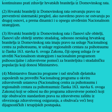
kontinuirano prati zdravlje hrvatskih branitelja iz Domovinskog rata.
(2) Hrvatski branitelji iz Domovinskog rata ostvaruju pravo na
preventivni sistematski pregled, ako navedeno pravo ne ostvaruju po
drugoj osnovi, a prema dinamici i u opsegu utvrđenim Nacionalnom
strategijom.
(3) Hrvatski branitelji iz Domovinskog rata i članovi uže obitelji,
članovi uže obitelji smrtno stradalog, odnosno nestalog hrvatskog
branitelja iz Domovinskog rata imaju pravo na usluge Nacionalnog
centra za psihotraumu, te usluge regionalnih centara za psihotraumu
iz članka 163. stavka 6. ovoga Zakona, čiji opseg usluga će se
utvrditi Nacionalnom strategijom i nacionalnim programom
psihosocijalne i zdravstvene pomoći za braniteljsku i stradalničku
populaciju koji donosi Ministarstvo.
(4) Ministarstvo financira programe i rad stručnih djelatnika
zaposlenih na provedbi Nacionalnog programa u okviru
zdravstvenih ustanova (Nacionalnog centra za psihotraumu i
regionalnih centara za psihotraumuiz članka 163. stavka 6. ovoga
Zakona) koji se odnosi na dio programa zdravstvene pomoći koji
nije obuhvaćen standardom prava na zdravstvenu zaštitu iz
obveznoga zdravstvenog osiguranja, a obuhvaća veći broj
dijagnostičkih i terapijskih postupaka.