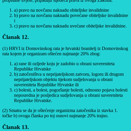
propisane uvjete, pripadaju sljedeća prava iz ovoga Zakona:
a) pravo na novčanu naknadu obiteljske invalidnine
b) pravo na novčanu naknadu povećane obiteljske invalidnine
i
c) pravo na novčanu naknadu uvećane obiteljske invalidnine.
Članak 12.
(1) HRVI iz Domovinskog rata je hrvatski branitelj iz Domovinskog
rata kojem je organizam oštećen najmanje 20% zbog:
a) rane ili ozljede koju je zadobio u obrani suvereniteta
Republike Hrvatske
b) zatočeništva u neprijateljskom zatvoru, logoru ili drugom
neprijateljskom objektu tijekom sudjelovanja u obrani
suvereniteta Republike Hrvatske ili
c) bolesti, a bolest, pogoršanje bolesti, odnosno pojava bolesti
neposredna je posljedica sudjelovanja u obrani suvereniteta
Republike Hrvatske.
(2) Smatra se da je oštećenje organizma zatočenika iz stavka 1.
točke b) ovoga članka po toj osnovi najmanje 20% trajno.
Članak 13.