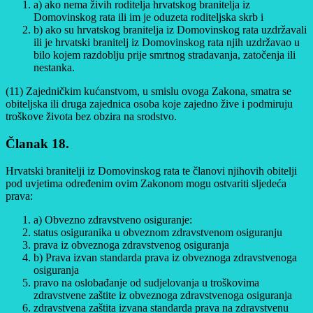
a) ako nema živih roditelja hrvatskog branitelja iz
Domovinskog rata ili im je oduzeta roditeljska skrb i
b) ako su hrvatskog branitelja iz Domovinskog rata uzdržavali
ili je hrvatski branitelj iz Domovinskog rata njih uzdržavao u
bilo kojem razdoblju prije smrtnog stradavanja, zatočenja ili
nestanka.
(11) Zajedničkim kućanstvom, u smislu ovoga Zakona, smatra se
obiteljska ili druga zajednica osoba koje zajedno žive i podmiruju
troškove života bez obzira na srodstvo.
Članak 18.
Hrvatski branitelji iz Domovinskog rata te članovi njihovih obitelji
pod uvjetima određenim ovim Zakonom mogu ostvariti sljedeća
prava:
a) Obvezno zdravstveno osiguranje:
status osiguranika u obveznom zdravstvenom osiguranju
prava iz obveznoga zdravstvenog osiguranja
b) Prava izvan standarda prava iz obveznoga zdravstvenoga
osiguranja
pravo na oslobađanje od sudjelovanja u troškovima
zdravstvene zaštite iz obveznoga zdravstvenoga osiguranja
zdravstvena zaštita izvana standarda prava na zdravstvenu