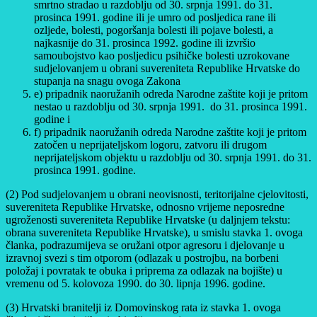
smrtno stradao u razdoblju od 30. srpnja 1991. do 31.
prosinca 1991. godine ili je umro od posljedica rane ili
ozljede, bolesti, pogoršanja bolesti ili pojave bolesti, a
najkasnije do 31. prosinca 1992. godine ili izvršio
samoubojstvo kao posljedicu psihičke bolesti uzrokovane
sudjelovanjem u obrani suvereniteta Republike Hrvatske do
stupanja na snagu ovoga Zakona
e) pripadnik naoružanih odreda Narodne zaštite koji je pritom
nestao u razdoblju od 30. srpnja 1991. do 31. prosinca 1991.
godine i
f) pripadnik naoružanih odreda Narodne zaštite koji je pritom
zatočen u neprijateljskom logoru, zatvoru ili drugom
neprijateljskom objektu u razdoblju od 30. srpnja 1991. do 31.
prosinca 1991. godine.
(2) Pod sudjelovanjem u obrani neovisnosti, teritorijalne cjelovitosti,
suvereniteta Republike Hrvatske, odnosno vrijeme neposredne
ugroženosti suvereniteta Republike Hrvatske (u daljnjem tekstu:
obrana suvereniteta Republike Hrvatske), u smislu stavka 1. ovoga
članka, podrazumijeva se oružani otpor agresoru i djelovanje u
izravnoj svezi s tim otporom (odlazak u postrojbu, na borbeni
položaj i povratak te obuka i priprema za odlazak na bojište) u
vremenu od 5. kolovoza 1990. do 30. lipnja 1996. godine.
(3) Hrvatski branitelji iz Domovinskog rata iz stavka 1. ovoga