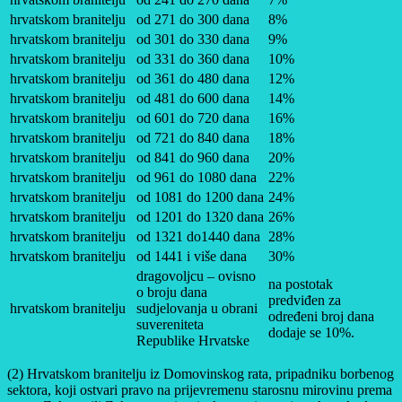
hrvatskom branitelju
od 271 do 300 dana
8%
hrvatskom branitelju
od 301 do 330 dana
9%
hrvatskom branitelju
od 331 do 360 dana
10%
hrvatskom branitelju
od 361 do 480 dana
12%
hrvatskom branitelju
od 481 do 600 dana
14%
hrvatskom branitelju
od 601 do 720 dana
16%
hrvatskom branitelju
od 721 do 840 dana
18%
hrvatskom branitelju
od 841 do 960 dana
20%
hrvatskom branitelju
od 961 do 1080 dana
22%
hrvatskom branitelju
od 1081 do 1200 dana
24%
hrvatskom branitelju
od 1201 do 1320 dana
26%
hrvatskom branitelju
od 1321 do1440 dana
28%
hrvatskom branitelju
od 1441 i više dana
30%
dragovoljcu – ovisno
na postotak
o broju dana
predviđen za
hrvatskom branitelju
sudjelovanja u obrani
određeni broj dana
suvereniteta
dodaje se 10%.
Republike Hrvatske
(2) Hrvatskom branitelju iz Domovinskog rata, pripadniku borbenog
sektora, koji ostvari pravo na prijevremenu starosnu mirovinu prema