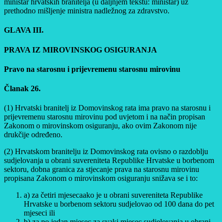
ministar hrvatskih branitelja (u daljnjem tekstu: ministar) uz
prethodno mišljenje ministra nadležnog za zdravstvo.
GLAVA III.
PRAVA IZ MIROVINSKOG OSIGURANJA
Pravo na starosnu i prijevremenu starosnu mirovinu
Članak 26.
(1) Hrvatski branitelj iz Domovinskog rata ima pravo na starosnu i
prijevremenu starosnu mirovinu pod uvjetom i na način propisan
Zakonom o mirovinskom osiguranju, ako ovim Zakonom nije
drukčije određeno.
(2) Hrvatskom branitelju iz Domovinskog rata ovisno o razdoblju
sudjelovanja u obrani suvereniteta Republike Hrvatske u borbenom
sektoru, dobna granica za stjecanje prava na starosnu mirovinu
propisana Zakonom o mirovinskom osiguranju snižava se i to:
a) za četiri mjesecaako je u obrani suvereniteta Republike
Hrvatske u borbenom sektoru sudjelovao od 100 dana do pet
mjeseci ili
b) za po jedan mjesec za svaki mjesec sudjelovanja u obrani