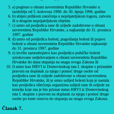
a) poginuo u obrani suvereniteta Republike Hrvatske u
razdoblju od 5. kolovoza 1990. do 30. lipnja 1996. godine
b) ubijen prilikom zatočenja u neprijateljskom logoru, zatvoru
ili u drugom neprijateljskom objektu
c) umro od posljedica rane ili ozljede zadobivene u obrani
suvereniteta Republike Hrvatske, a najkasnije do 31. prosinca
1997. godine
d) umro od posljedica bolesti, pogoršanja bolesti ili pojave
bolesti u obrani suvereniteta Republike Hrvatske najkasnije
do 31. prosinca 1997. godine
e) izvršio samoubojstvo kao posljedicu psihičke bolesti
uzrokovane sudjelovanjem u obrani suvereniteta Republike
Hrvatske do dana stupanja na snagu ovoga Zakona ili
f) umro kao HRVI iz Domovinskog rata I. skupine s priznatim
pravom na doplatak za njegu i pomoć druge osobe od
posljedica rane ili ozljede zadobivene u obrani suvereniteta
Republike Hrvatske, ili je umro uslijed bolesti koja je nastala
kao posljedica oštećenja organizma uslijed rane ili ozljede na
temelju koje mu je bio priznat status HRVI iz Domovinskog
rata I. skupine s pravom na doplatak za njegu i pomoć druge
osobe po tome osnovu do stupanja na snagu ovoga Zakona.
Članak 7.