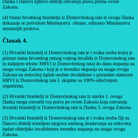
članka i članovi njihovi obitelji ostvaruju prava prema ovom
Zakonu.
(4) Status hrvatskog branitelja iz Domovinskog rata iz ovoga članka
dokazuje se potvrdom Ministarstva obrane, odnosno Ministarstva
unutarnjih poslova.
Članak 4.
(1) Hrvatski branitelj iz Domovinskog rata je i svaka osoba kojoj je
priznat status hrvatskog ratnog vojnog invalida iz Domovinskog rata
(u daljnjem tekstu: HRVI iz Domovinskog rata) do dana stupanja na
snagu ovoga Zakona i koji je u trenutku stupanja na snagu ovoga
Zakona na redovitoj isplati osobne invalidnine s priznatim statusom
HRVI iz Domovinskog rata I. skupine sa 100% oštećenjem
organizma.
(2) Hrvatski branitelji iz Domovinskog rata iz stavka 1. ovoga
članka mogu ostvariti sva prava po ovom Zakonu koja ostvaruju
hrvatski branitelji iz Domovinskog rata iz članka 3. ovoga Zakona.
(3) Hrvatski branitelj iz Domovinskog rata je i svaka osoba čiji su
članovi obitelji temeljem njegova smrtnog stradavanja na redovitoj
isplati obiteljske invalidnineu trenutku stupanja na snagu ovoga
Zakona.