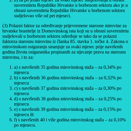
suvereniteta Republike Hrvatske u borbenom sektoru ako je u
obrani suvereniteta Republike Hrvatske u borbenom sektoru
sudjelovao više od pet mjeseci.
(3) Polazni faktor za određivanje prijevremene starosne mirovine za
hrvatske branitelje iz Domovinskog rata koji su u obrani suvereniteta
sudjelovali u borbenom sektoru određuje se tako da se polazni
faktorza starosnu mirovinu iz članka 85. stavka 1. točke 4. Zakona o
mirovinskom osiguranju smanjuje za svaki mjesec prije navršenih
godina života osiguranika propisanih za stjecanje prava na starosnu
mirovinu, i to za:
a) s navršenih 35 godina mirovinskog staža – za 0,34% po
mjesecu
b) s navršenih 36 godina mirovinskog staža – za 0,32% po
mjesecu
c) s navršenih 37 godina mirovinskog staža – za 0,30% po
mjesecu
d) s navršenih 38 godina mirovinskog staža – za 0,25% po
mjesecu
e) s navršenih 39 godina mirovinskog staža – za 0,15% po
mjesecu ili
f) s navršenih 40 i više godina mirovinskog staža – za 0,10%
po mjesecu.