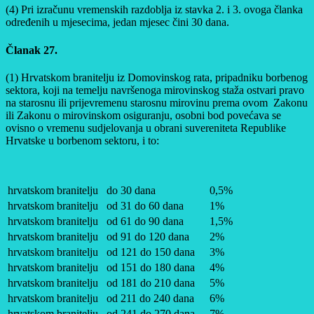
(4) Pri izračunu vremenskih razdoblja iz stavka 2. i 3. ovoga članka
određenih u mjesecima, jedan mjesec čini 30 dana.
Članak 27.
(1) Hrvatskom branitelju iz Domovinskog rata, pripadniku borbenog
sektora, koji na temelju navršenoga mirovinskog staža ostvari pravo
na starosnu ili prijevremenu starosnu mirovinu prema ovom Zakonu
ili Zakonu o mirovinskom osiguranju, osobni bod povećava se
ovisno o vremenu sudjelovanja u obrani suvereniteta Republike
Hrvatske u borbenom sektoru, i to:
hrvatskom branitelju
do 30 dana
0,5%
hrvatskom branitelju
od 31 do 60 dana
1%
hrvatskom branitelju
od 61 do 90 dana
1,5%
hrvatskom branitelju
od 91 do 120 dana
2%
hrvatskom branitelju
od 121 do 150 dana
3%
hrvatskom branitelju
od 151 do 180 dana
4%
hrvatskom branitelju
od 181 do 210 dana
5%
hrvatskom branitelju
od 211 do 240 dana
6%
hrvatskom branitelju
od 241 do 270 dana
7%