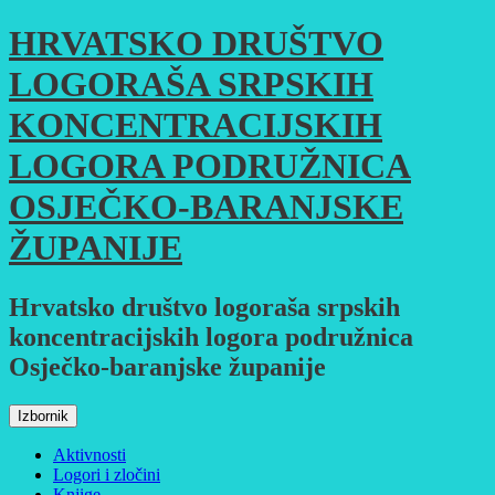
Skoči
HRVATSKO DRUŠTVO
do
sadržaja
LOGORAŠA SRPSKIH
KONCENTRACIJSKIH
LOGORA PODRUŽNICA
OSJEČKO-BARANJSKE
ŽUPANIJE
Hrvatsko društvo logoraša srpskih
koncentracijskih logora podružnica
Osječko-baranjske županije
Izbornik
Aktivnosti
Logori i zločini
Knjige