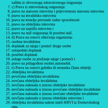
zaštitu iz obveznoga zdravstvenoga osiguranja
c) Prava iz mirovinskog osiguranja:
pravo na starosnu mirovinu i prijevremenu starosnu mirovinu
pravo na invalidsku mirovinu
prava na temelju preostale radne sposobnosti
pravo na obiteljsku mirovinu
pravo na najnižu mirovinu i
pravo na staž osiguranja ili posebni staž.
d) Prava na osnovi oštećenja organizma:
osobna invalidnina
doplatak za njegu i pomoć druge osobe
ortopedski doplatak
posebni doplatak
usluge osobe za pružanje njege i pomoći i
pravo na prilagođeni osobni automobil.
e) Prava na osnovi gubitka ili nestanka člana obitelji:
obiteljska invalidnina
povećana obiteljska invalidnina
uvećana obiteljska invalidnina
novčana naknada u iznosu obiteljske invalidnine
novčana naknada u iznosu povećane obiteljske invalidnine
novčana naknada u iznosu uvećane obiteljske invalidnine
novčana naknada u iznosu obiteljske mirovine i
obiteljska invalidnina nakon smrti HRVI iz Domovinskog
rata.