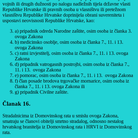
vojnih ili drugih dužnosti po nalogu nadležnih tijela državne vlasti
Republike Hrvatske ili pravnih osoba u vlasništvu ili pretežnom
vlasništvu Republike Hrvatske doprinijela obrani suvereniteta i
uspostavi neovisnosti Republike Hrvatske, kao:
a) pripadnik odreda Narodne zaštite, osim osoba iz članka 3.
ovoga Zakona
b) medicinsko osoblje, osim osoba iz članka 7., 11. i 13.
ovoga Zakona
c) ratni izvjestitelj, osim osoba iz članka 7., 11. i 13. ovoga
Zakona
d) pripadnik vatrogasnih postrojbi, osim osoba iz članka 7.,
11. i 13. ovoga Zakona
e) pomorac, osim osoba iz članka 7., 11. i 13. ovoga Zakona
f) član posade brodova trgovačke mornarice, osim osoba iz
članka 7., 11. i 13. ovoga Zakona ili
g) pripadnik Civilne zaštite.
Članak 16.
Stradalnicima iz Domovinskog rata u smislu ovoga Zakona,
smatraju se članovi obitelji smrtno stradalog, odnosno nestalog
hrvatskog branitelja iz Domovinskog rata i HRVI iz Domovinskog
rata.