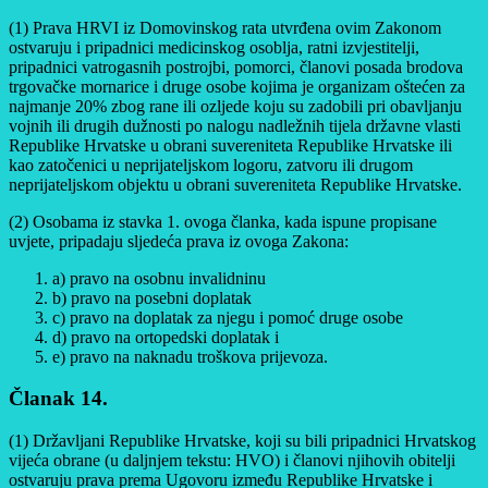
(1) Prava HRVI iz Domovinskog rata utvrđena ovim Zakonom
ostvaruju i pripadnici medicinskog osoblja, ratni izvjestitelji,
pripadnici vatrogasnih postrojbi, pomorci, članovi posada brodova
trgovačke mornarice i druge osobe kojima je organizam oštećen za
najmanje 20% zbog rane ili ozljede koju su zadobili pri obavljanju
vojnih ili drugih dužnosti po nalogu nadležnih tijela državne vlasti
Republike Hrvatske u obrani suvereniteta Republike Hrvatske ili
kao zatočenici u neprijateljskom logoru, zatvoru ili drugom
neprijateljskom objektu u obrani suvereniteta Republike Hrvatske.
(2) Osobama iz stavka 1. ovoga članka, kada ispune propisane
uvjete, pripadaju sljedeća prava iz ovoga Zakona:
a) pravo na osobnu invalidninu
b) pravo na posebni doplatak
c) pravo na doplatak za njegu i pomoć druge osobe
d) pravo na ortopedski doplatak i
e) pravo na naknadu troškova prijevoza.
Članak 14.
(1) Državljani Republike Hrvatske, koji su bili pripadnici Hrvatskog
vijeća obrane (u daljnjem tekstu: HVO) i članovi njihovih obitelji
ostvaruju prava prema Ugovoru između Republike Hrvatske i