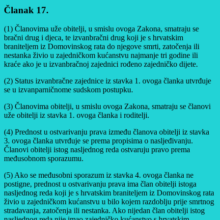
Članak 17.
(1) Članovima uže obitelji, u smislu ovoga Zakona, smatraju se
bračni drug i djeca, te izvanbračni drug koji je s hrvatskim
braniteljem iz Domovinskog rata do njegove smrti, zatočenja ili
nestanka živio u zajedničkom kućanstvu najmanje tri godine ili
kraće ako je u izvanbračnoj zajednici rođeno zajedničko dijete.
(2) Status izvanbračne zajednice iz stavka 1. ovoga članka utvrđuje
se u izvanparničnome sudskom postupku.
(3) Članovima obitelji, u smislu ovoga Zakona, smatraju se članovi
uže obitelji iz stavka 1. ovoga članka i roditelji.
(4) Prednost u ostvarivanju prava između članova obitelji iz stavka
3. ovoga članka utvrđuje se prema propisima o nasljeđivanju.
Članovi obitelji istog nasljednog reda ostvaruju pravo prema
međusobnom sporazumu.
(5) Ako se međusobni sporazum iz stavka 4. ovoga članka ne
postigne, prednost u ostvarivanju prava ima član obitelji istoga
nasljednog reda koji je s hrvatskim braniteljem iz Domovinskog rata
živio u zajedničkom kućanstvu u bilo kojem razdoblju prije smrtnog
stradavanja, zatočenja ili nestanka. Ako nijedan član obitelji istog
nasljednog reda nije imao zajedničko kućanstvo s hrvatskim