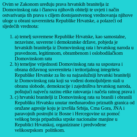
Ovim se Zakonom uređuju prava hrvatskih branitelja iz
Domovinskog rata i članova njihovih obitelji te uvjeti i način
ostvarivanja tih prava s ciljem dostojanstvenog vrednovanja njihove
uloge u obrani suvereniteta Republike Hrvatske, a polazeći od
sljedećih vrednota:
a) temelj suvremene Republike Hrvatske, kao samostalne,
nezavisne, suverene i demokratske države, pobjeda je
hrvatskih branitelja iz Domovinskog rata i hrvatskog naroda u
pravednom, legitimnom, obrambenom i oslobodilačkom
Domovinskom ratu
b) temeljne vrijednosti Domovinskog rata su uspostava i
obrana državnog suvereniteta i teritorijalnog integriteta
Republike Hrvatske za što su najzaslužniji hrvatski branitelji
iz Domovinskog rata koji su vođeni domoljubljem stali u
obranu slobode, demokracije i zajedništva hrvatskog naroda,
poštujući najveću razinu etike ratovanja i načela ratnog prava i
c) hrvatski branitelji iz Domovinskog rata su branili i obranili
Republiku Hrvatsku unutar međunarodno priznatih granica od
oružane agresije koju je izvršila Srbija, Crna Gora, JNA i
paravojnih postrojbi iz Bosne i Hercegovine uz pomoć
velikog broja pripadnika srpske nacionalne manjine u
Republici Hrvatskoj, organizirane i predvođene
velikosrpskom politikom.