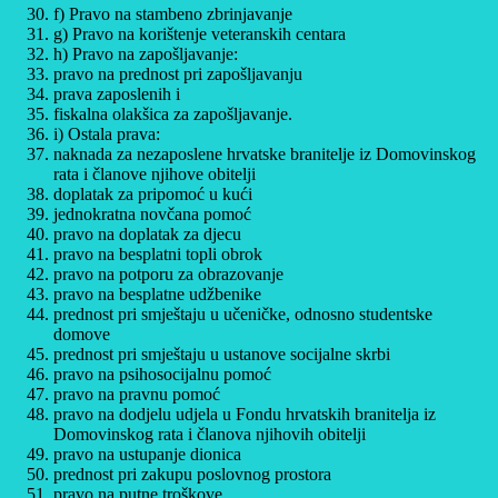
f) Pravo na stambeno zbrinjavanje
g) Pravo na korištenje veteranskih centara
h) Pravo na zapošljavanje:
pravo na prednost pri zapošljavanju
prava zaposlenih i
fiskalna olakšica za zapošljavanje.
i) Ostala prava:
naknada za nezaposlene hrvatske branitelje iz Domovinskog
rata i članove njihove obitelji
doplatak za pripomoć u kući
jednokratna novčana pomoć
pravo na doplatak za djecu
pravo na besplatni topli obrok
pravo na potporu za obrazovanje
pravo na besplatne udžbenike
prednost pri smještaju u učeničke, odnosno studentske
domove
prednost pri smještaju u ustanove socijalne skrbi
pravo na psihosocijalnu pomoć
pravo na pravnu pomoć
pravo na dodjelu udjela u Fondu hrvatskih branitelja iz
Domovinskog rata i članova njihovih obitelji
pravo na ustupanje dionica
prednost pri zakupu poslovnog prostora
pravo na putne troškove