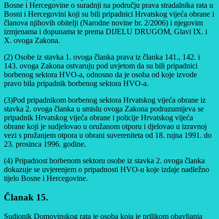
Bosne i Hercegovine o suradnji na području prava stradalnika rata u
Bosni i Hercegovini koji su bili pripadnici Hrvatskog vijeća obrane i
članova njihovih obitelji (Narodne novine br. 2/2006) i njegovim
izmjenama i dopunama te prema DIJELU DRUGOM, Glavi IX. i
X. ovoga Zakona.
(2) Osobe iz stavka 1. ovoga članka prava iz članka 141., 142. i
143. ovoga Zakona ostvaruju pod uvjetom da su bili pripadnici
borbenog sektora HVO-a, odnosno da je osoba od koje izvode
pravo bila pripadnik borbenog sektora HVO-a.
(3)Pod pripadnikom borbenog sektora Hrvatskog vijeća obrane iz
stavka 2. ovoga članka u smislu ovoga Zakona podrazumijeva se
pripadnik Hrvatskog vijeća obrane i policije Hrvatskog vijeća
obrane koji je sudjelovao u oružanom otporu i djelovao u izravnoj
vezi s pružanjem otpora u obrani suvereniteta od 18. rujna 1991. do
23. prosinca 1996. godine.
(4) Pripadnost borbenom sektoru osobe iz stavka 2. ovoga članka
dokazuje se uvjerenjem o pripadnosti HVO-u koje izdaje nadležno
tijelo Bosne i Hercegovine.
Članak 15.
Sudionik Domovinskog rata je osoba koja je prilikom obavljanja