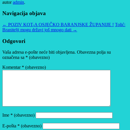
autor
admin
.
Navigacija objava
←
POZIV KOT-A OSJEČKO BARANJSKE ŽUPANIJE !
Tolić:
Branitelji mogu državi još mnogo dati
→
Odgovori
Vaša adresa e-pošte neće biti objavljena.
Obavezna polja su
označena sa
* (obavezno)
Komentar
* (obavezno)
Ime
* (obavezno)
E-pošta
* (obavezno)