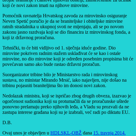
koji će novi zakon imati na njihove mirovine.
Pomoćnik ravnatelja Hrvatskog zavoda za mirovinsko osiguranje
Neven Spetić poručio je da se braniteljske i obiteljske mirovine
ratnih stradalnika u ukupnoj svoti ne mijenjaju, ali se po novom
zakonu jasno razdvaja koji se dio financira iz mirovinskog fonda, a
koji iz državnog proračuna.
Tehnički, to će biti vidljivo od 1. siječnja iduće godine. Dio
mirovine pokriven radnim stažem usklađivat će se kao i ostale
mirovine, no dio mirovine koji je određen posebnim propisima bit će
povećavan samo ako bude rastao državni proračun.
Suorganizator tribine bilo je Ministarstvo rada i mirovinskog
sustava, no ministar Mirando Mrsić, iako najavljen, nije došao na
tribinu pojasniti braniteljima što im donosi novi zakon.
Nedolazak ministra, koji se ispričao zbog drugih obveza, izazvao je
ogorčenost sudionika koji su protumačili da se proračunske uštede
ponovno prelamaju preko njihovih leđa, a Vladu su prozvali da ne
zastupa interese građana koji su je izabrali, već radi po diktatu EU.
D.B.
Ovaj unos je objavljen u
HDLSKL-OBŽ
dana
15. travnja 2014.