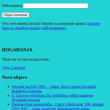
Web-stranica
Ova web-stranica koristi Akismet za smanjenje spama.
Saznajte
kako se obrađuju podaci vaših komentara.
DOGAĐANJA
There are no upcoming events.
View Calendar
Nove objave
Sjećanje na Dalj 1991. – istina, žrtva i ponos hrvatskih
branitelja i logoraša
U Lipovcu obilježena 34. godišnjica velike razmjene
hrvatskih logoraša
Predstavljena monografija „Ustroj i djelovanje 106. brigade
ZNG RH“ – trajni spomenik Nepokorenom gradu