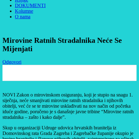
DOKUMENTI
Kolumne
O nama
Mirovine Ratnih Stradalnika Neće Se
Mijenjati
Odgovori
0
NOVI Zakon o mirovinskom osiguranju, koji je stupio na snagu 1.
siječnja, neće smanjivati mirovine ratnih stradalnika i njihovih
obitelji, već će se te mirovine usklađivati na nov način od početka
iduće godine, poručeno je s današnje javne tribine “Mirovine ratnih
stradalnika – zašto i kako dalje”.
Skup u organizaciji Udruge udovica hrvatskih branitelja iz
Domovinskog rata Grada Zagreba i Zagrebačke županije okupio je
brojne branitelje i članove njihovih obitelji, zainteresirane za učinak