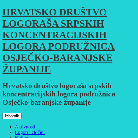
Skoči
HRVATSKO DRUŠTVO
do
sadržaja
LOGORAŠA SRPSKIH
KONCENTRACIJSKIH
LOGORA PODRUŽNICA
OSJEČKO-BARANJSKE
ŽUPANIJE
Hrvatsko društvo logoraša srpskih
koncentracijskih logora podružnica
Osječko-baranjske županije
Izbornik
Aktivnosti
Logori i zločini
Knjige