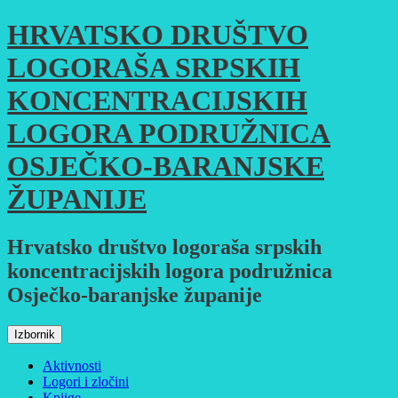
Skoči
HRVATSKO DRUŠTVO
do
sadržaja
LOGORAŠA SRPSKIH
KONCENTRACIJSKIH
LOGORA PODRUŽNICA
OSJEČKO-BARANJSKE
ŽUPANIJE
Hrvatsko društvo logoraša srpskih
koncentracijskih logora podružnica
Osječko-baranjske županije
Izbornik
Aktivnosti
Logori i zločini
Knjige