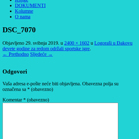
DOKUMENTI
Kolumne
O nama
DSC_7070
Objavljeno
29. svibnja 2019.
u
2400 × 1602
u
Logoraši u Đakovu
devete godine za redom održali sportske igre
.
← Prethodno
Sljedeće →
Odgovori
Vaša adresa e-pošte neće biti objavljena.
Obavezna polja su
označena sa
* (obavezno)
Komentar
* (obavezno)