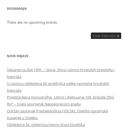
DOGAĐANJA
There are no upcoming events.
View Calendar
NOVE OBJAVE
Sjećanje na Dalj 1991. – istina, žrtva i ponos hrvatskih branitelja i
logoraša
U Lipovcu obilježena 34. godišnjica velike razmjene hrvatskih
logoraša
Predstavljena monografija „Ustroj i djelovanje 106. brigade ZNG
RH“ – trajni spomenik Nepokorenom gradu
Održan sastanak Predsjedništva HDLSKL Osječko-baranjske
županije u Osijeku
Obilježena 34. obljetnica logora Stara Gradiška