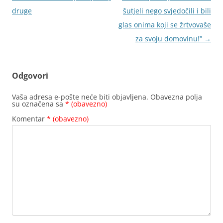
objava
druge
šutjeli nego svjedočili i bili
glas onima koji se žrtvovaše
za svoju domovinu!ˮ
→
Odgovori
Vaša adresa e-pošte neće biti objavljena.
Obavezna polja
su označena sa
* (obavezno)
Komentar
* (obavezno)