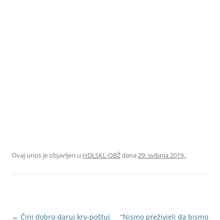
Ovaj unos je objavljen u
HDLSKL-OBŽ
dana
29. svibnja 2019.
.
Navigacija
←
Čini dobro-daruj krv-poštuj
“Nismo preživjeli da bismo