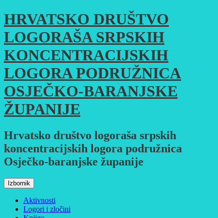
Skoči
HRVATSKO DRUŠTVO
do
sadržaja
LOGORAŠA SRPSKIH
KONCENTRACIJSKIH
LOGORA PODRUŽNICA
OSJEČKO-BARANJSKE
ŽUPANIJE
Hrvatsko društvo logoraša srpskih
koncentracijskih logora podružnica
Osječko-baranjske županije
Izbornik
Aktivnosti
Logori i zločini
Knjige