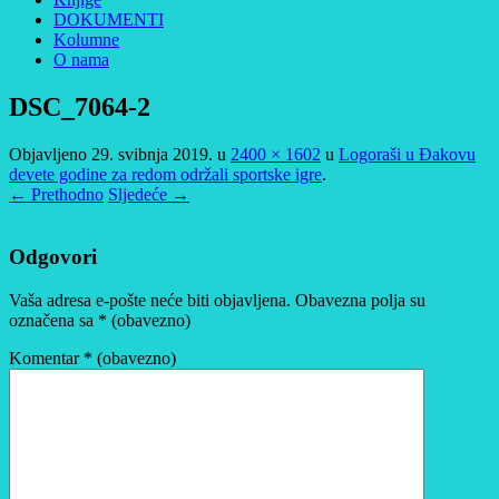
DOKUMENTI
Kolumne
O nama
DSC_7064-2
Objavljeno
29. svibnja 2019.
u
2400 × 1602
u
Logoraši u Đakovu
devete godine za redom održali sportske igre
.
← Prethodno
Sljedeće →
Odgovori
Vaša adresa e-pošte neće biti objavljena.
Obavezna polja su
označena sa
* (obavezno)
Komentar
* (obavezno)