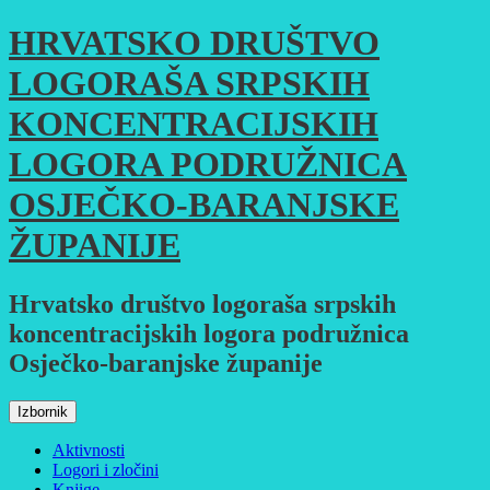
Skoči
HRVATSKO DRUŠTVO
do
sadržaja
LOGORAŠA SRPSKIH
KONCENTRACIJSKIH
LOGORA PODRUŽNICA
OSJEČKO-BARANJSKE
ŽUPANIJE
Hrvatsko društvo logoraša srpskih
koncentracijskih logora podružnica
Osječko-baranjske županije
Izbornik
Aktivnosti
Logori i zločini
Knjige