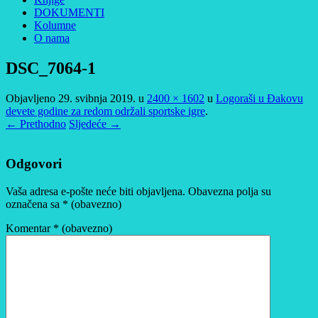
DOKUMENTI
Kolumne
O nama
DSC_7064-1
Objavljeno
29. svibnja 2019.
u
2400 × 1602
u
Logoraši u Đakovu
devete godine za redom održali sportske igre
.
← Prethodno
Sljedeće →
Odgovori
Vaša adresa e-pošte neće biti objavljena.
Obavezna polja su
označena sa
* (obavezno)
Komentar
* (obavezno)