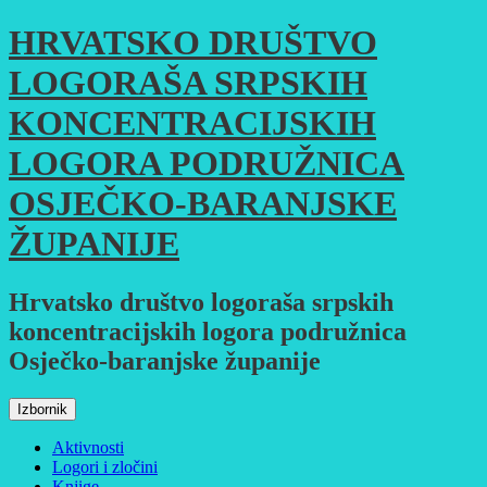
Skoči
HRVATSKO DRUŠTVO
do
sadržaja
LOGORAŠA SRPSKIH
KONCENTRACIJSKIH
LOGORA PODRUŽNICA
OSJEČKO-BARANJSKE
ŽUPANIJE
Hrvatsko društvo logoraša srpskih
koncentracijskih logora podružnica
Osječko-baranjske županije
Izbornik
Aktivnosti
Logori i zločini
Knjige