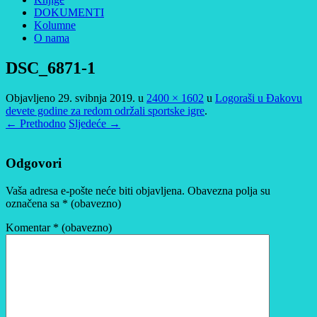
DOKUMENTI
Kolumne
O nama
DSC_6871-1
Objavljeno
29. svibnja 2019.
u
2400 × 1602
u
Logoraši u Đakovu
devete godine za redom održali sportske igre
.
← Prethodno
Sljedeće →
Odgovori
Vaša adresa e-pošte neće biti objavljena.
Obavezna polja su
označena sa
* (obavezno)
Komentar
* (obavezno)