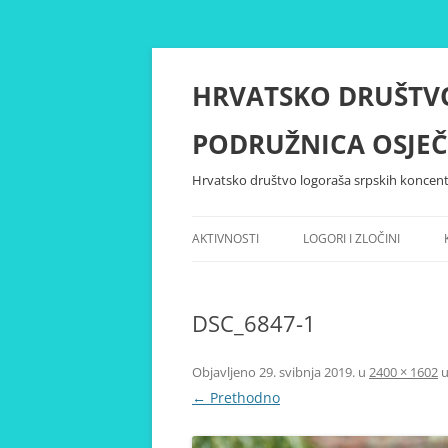
Skoči
do
sadržaja
HRVATSKO DRUŠTV
PODRUŽNICA OSJEČ
Hrvatsko društvo logoraša srpskih koncent
AKTIVNOSTI
LOGORI I ZLOČINI
DSC_6847-1
Objavljeno
29. svibnja 2019.
u
2400 × 1602
← Prethodno