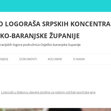
O LOGORAŠA SRPSKIH KONCENTRA
KO-BARANJSKE ŽUPANIJE
racijskih logora podružnica Osječko-baranjske županije
KNJIGE
DOKUMENTI
KOLUMNE
O NAMA
u
Logoraši u Đakovu devete godine za redom održali sportske igre
.