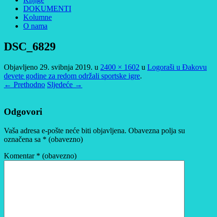
DOKUMENTI
Kolumne
O nama
DSC_6829
Objavljeno
29. svibnja 2019.
u
2400 × 1602
u
Logoraši u Đakovu
devete godine za redom održali sportske igre
.
← Prethodno
Sljedeće →
Odgovori
Vaša adresa e-pošte neće biti objavljena.
Obavezna polja su
označena sa
* (obavezno)
Komentar
* (obavezno)