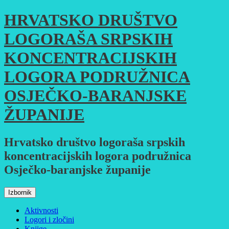
Skoči
HRVATSKO DRUŠTVO
do
sadržaja
LOGORAŠA SRPSKIH
KONCENTRACIJSKIH
LOGORA PODRUŽNICA
OSJEČKO-BARANJSKE
ŽUPANIJE
Hrvatsko društvo logoraša srpskih
koncentracijskih logora podružnica
Osječko-baranjske županije
Izbornik
Aktivnosti
Logori i zločini
Knjige