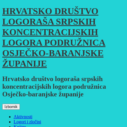
Skoči
HRVATSKO DRUŠTVO
do
sadržaja
LOGORAŠA SRPSKIH
KONCENTRACIJSKIH
LOGORA PODRUŽNICA
OSJEČKO-BARANJSKE
ŽUPANIJE
Hrvatsko društvo logoraša srpskih
koncentracijskih logora podružnica
Osječko-baranjske županije
Izbornik
Aktivnosti
Logori i zločini
Knjige