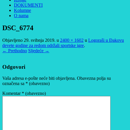
DOKUMENTI
Kolumne
O nama
DSC_6774
Objavljeno
29. svibnja 2019.
u
2400 × 1602
u
Logoraši u Đakovu
devete godine za redom održali sportske igre
.
← Prethodno
Sljedeće →
Odgovori
Vaša adresa e-pošte neće biti objavljena.
Obavezna polja su
označena sa
* (obavezno)
Komentar
* (obavezno)