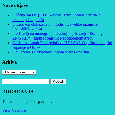
Nove objave
Sjećanje na Dalj 1991. – istina, žrtva i ponos hrvatskih
branitelja i logoraša
U Lipovcu obilježena 34. godišnjica velike razmjene
hrvatskih logoraša
Predstavljena monografija „Ustroj i djelovanje 106. brigade
ZNG RH“ – trajni spomenik Nepokorenom gradu
Održan sastanak Predsjedništva HDLSKL Osječko-baranjske
županije u Osijeku
Obilježena 34. obljetnica logora Stara Gradiška
Arhiva
Arhiva
Pretraži:
DOGAĐANJA
There are no upcoming events.
View Calendar