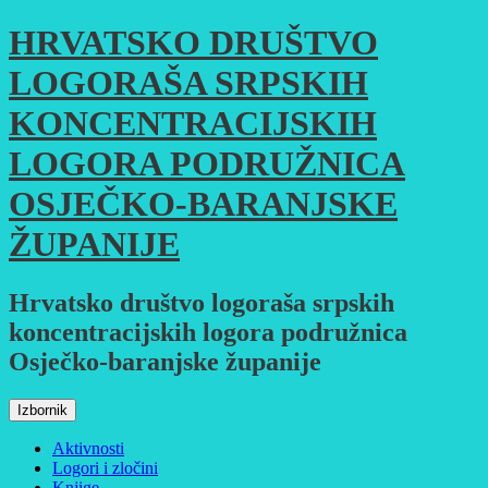
Skoči
HRVATSKO DRUŠTVO
do
sadržaja
LOGORAŠA SRPSKIH
KONCENTRACIJSKIH
LOGORA PODRUŽNICA
OSJEČKO-BARANJSKE
ŽUPANIJE
Hrvatsko društvo logoraša srpskih
koncentracijskih logora podružnica
Osječko-baranjske županije
Izbornik
Aktivnosti
Logori i zločini
Knjige