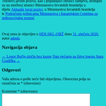
Tekstovi javnih poziva, kao i pripadajući obrasci zahtjeva, dostupni
su na mrežnoj stranici Ministarstva hrvatskih branitelja u
dijelu
Aktualni javni pozivi
, u Ministarstvu hrvatskih branitelja
te
Područnim jedinicama Ministarstva i županijskim Centrima za
psihosocijalnu pomoć
.
Ovaj unos je objavljen u
HDLSKL-OBŽ
dana
31. siječnja 2020.
autor
admin
.
Navigacija objava
←
Logor Bučje-zločin bez kazne
Dan sjećanja na žrtve logora Stara
Gradiška
→
Odgovori
Vaša adresa e-pošte neće biti objavljena.
Obavezna polja su
označena sa
* (obavezno)
Komentar
* (obavezno)