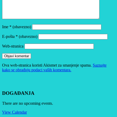
Ime
* (obavezno)
E-pošta
* (obavezno)
Web-stranica
Ova web-stranica koristi Akismet za smanjenje spama.
Saznajte
kako se obrađuju podaci vaših komentara.
DOGAĐANJA
There are no upcoming events.
View Calendar