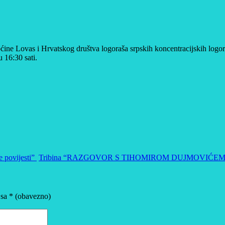
pćine Lovas i Hrvatskog društva logoraša srpskih koncentracijskih logo
 16:30 sati.
e povijesti”
Tribina “RAZGOVOR S TIHOMIROM DUJMOVIĆE
 sa
* (obavezno)