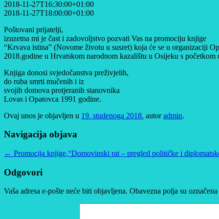
2018-11-27T16:30:00+01:00
2018-11-27T18:00:00+01:00
Poštovani prijatelji,
izuzetna mi je čast i zadovoljstvo pozvati Vas na promociju knjige
“Krvava istina” (Novome životu u susret) koja će se u organizaciji O
2018.godine u Hrvatskom narodnom kazalištu u Osijeku s početkom u
Knjiga donosi svjedočanstva preživjelih,
do ruba smrti mučenih i iz
svojih domova protjeranih stanovnika
Lovas i Opatovca 1991 godine.
Ovaj unos je objavljen u
19. studenoga 2018.
autor
admin
.
Navigacija objava
←
Promocija knjige,“Domovinski rat – pregled političke i diplomatsk
Odgovori
Vaša adresa e-pošte neće biti objavljena.
Obavezna polja su označena