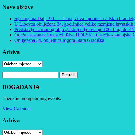
Nove objave
Sjećanje na Dalj 1991. – istina, žrtva i ponos hrvatskih branitelj
U Lipovcu obilježena 34. godišnjica velike razmjene hrvatskih 
Predstavljena monografija „Ustroj i djelovanje 106. brigade
Održan sastanak Predsjedništva HDLSKL Osječko-baranjske žu
Obilježena 34. obljetnica logora Stara Gradiška
Arhiva
Arhiva
Pretraži:
DOGAĐANJA
There are no upcoming events.
View Calendar
Arhiva
Arhiva