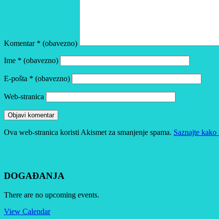
Komentar
* (obavezno)
Ime
* (obavezno)
E-pošta
* (obavezno)
Web-stranica
Ova web-stranica koristi Akismet za smanjenje spama.
Saznajte kako 
DOGAĐANJA
There are no upcoming events.
View Calendar