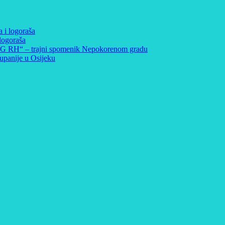
a i logoraša
logoraša
 ZNG RH“ – trajni spomenik Nepokorenom gradu
panije u Osijeku