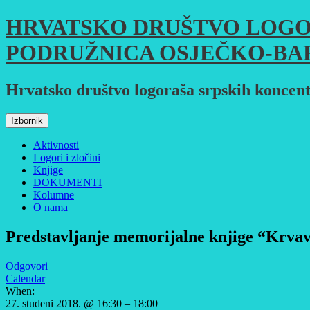
Skoči
HRVATSKO DRUŠTVO LOGO
do
sadržaja
PODRUŽNICA OSJEČKO-BA
Hrvatsko društvo logoraša srpskih koncent
Izbornik
Aktivnosti
Logori i zločini
Knjige
DOKUMENTI
Kolumne
O nama
Predstavljanje memorijalne knjige “Krvava
Odgovori
Calendar
When:
27. studeni 2018. @ 16:30 – 18:00