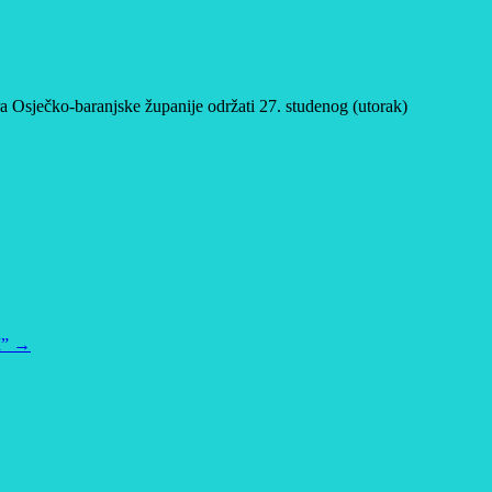
ra Osječko-baranjske županije održati 27. studenog (utorak)
M”
→