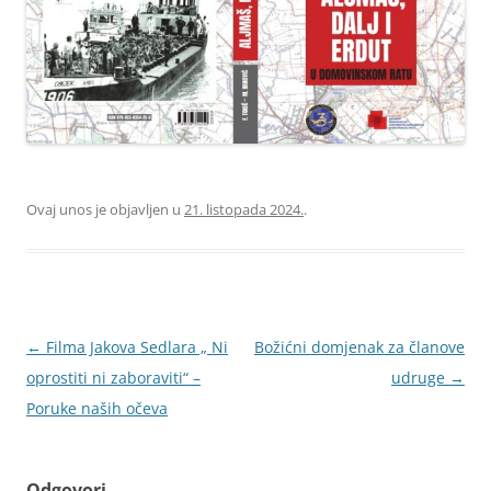
Ovaj unos je objavljen u
21. listopada 2024.
.
Navigacija
←
Filma Jakova Sedlara „ Ni
Božićni domjenak za članove
objava
oprostiti ni zaboraviti“ –
udruge
→
Poruke naših očeva
Odgovori