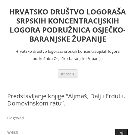
Skoči
do
HRVATSKO DRUŠTVO LOGORAŠA
sadržaja
SRPSKIH KONCENTRACIJSKIH
LOGORA PODRUŽNICA OSJEČKO-
BARANJSKE ŽUPANIJE
Hrvatsko društvo logoraša srpskih koncentracijskih logora
podružnica Osječko-baranjske županije
Izbornik
Predstavljanje knjige “Aljmaš, Dalj i Erdut u
Domovinskom ratu”.
Odgovori
WHEN: