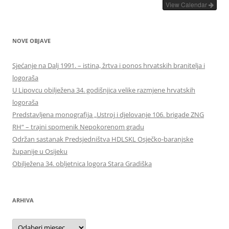
View Calendar
NOVE OBJAVE
Sjećanje na Dalj 1991. – istina, žrtva i ponos hrvatskih branitelja i
logoraša
U Lipovcu obilježena 34. godišnjica velike razmjene hrvatskih
logoraša
Predstavljena monografija „Ustroj i djelovanje 106. brigade ZNG
RH“ – trajni spomenik Nepokorenom gradu
Održan sastanak Predsjedništva HDLSKL Osječko-baranjske
županije u Osijeku
Obilježena 34. obljetnica logora Stara Gradiška
ARHIVA
Arhiva