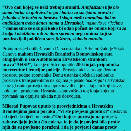
“
Ovo dan kojeg se neki trebaju sramiti
.
Antifašizam nije bio
samo borba za goli život nego i borba za socijalnu pravdu i
jednakost te borba za bratstvo i slogu među narodima i
takav
antifašizam treba danas nama u Hrvatskoj
,”nastavio je riječima
“
danas smo se okupili kako bi odali počast ne onima koji su
za
kralja i otadžbinu
niti
za dom spremni
nego onima koji su
pozdravljali pokličem
smrt fašizmu, sloboda narodu.
Protuprosvjed obilježavanju Dana ustanka u Srbu održalo je 50-ak
članova
mahom Hrvatskih Branitelja Domovinskog rata
okupljenih u i sa Autohtonom Hrvatskeom strankom
prava”AHSP”,
koje je u Srb dopratilo
200-tinjak pripadnika
interventne i temeljne policije
. Prosvjednici su u ograđenom
prostoru podno spomenika Danu ustanka dočekali sudionike
proslave s transparentima na kojima je pisalo
Škabrnja!
i
Hrvatska
!
te uz glasnim prosvjedima upozoravali da je na taj dan koji slave,
poklano i protjerano Hrvatsko stanovništvo tog kraja kojemu
povratak na ognjište nikada nije dozvoljen.
Milorad Pupovac uputio je prosvjednicima a Hrvatskim
Braniteljima jasnu poruku ,”Vi ste povjesni gubitnici”
doslovno
od riječi do riječi prenosim
:”Oni koji se pozivaju na povjest,
zaboravljaju jednu činjenicu,a to je da je povjest bila protiv
njih,da su povjesno poraženi, i da je povjest i danas protiv