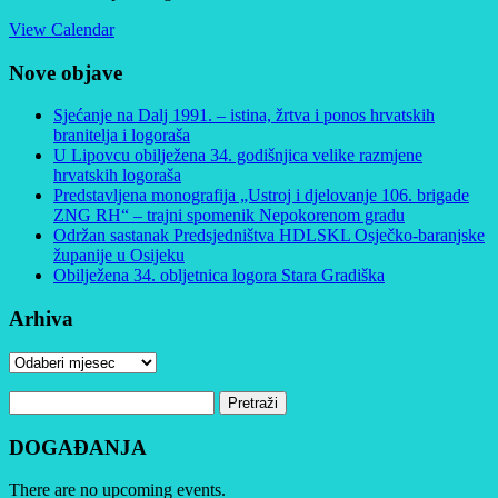
View Calendar
Nove objave
Sjećanje na Dalj 1991. – istina, žrtva i ponos hrvatskih
branitelja i logoraša
U Lipovcu obilježena 34. godišnjica velike razmjene
hrvatskih logoraša
Predstavljena monografija „Ustroj i djelovanje 106. brigade
ZNG RH“ – trajni spomenik Nepokorenom gradu
Održan sastanak Predsjedništva HDLSKL Osječko-baranjske
županije u Osijeku
Obilježena 34. obljetnica logora Stara Gradiška
Arhiva
Arhiva
Pretraži:
DOGAĐANJA
There are no upcoming events.