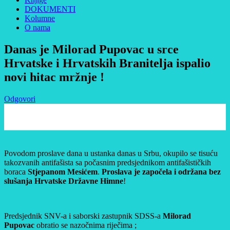
DOKUMENTI
Kolumne
O nama
Danas je Milorad Pupovac u srce
Hrvatske i Hrvatskih Branitelja ispalio
novi hitac mržnje !
Odgovori
0
Povodom proslave dana u ustanka danas u Srbu, okupilo se tisuću
takozvanih antifašista sa počasnim predsjednikom antifašističkih
boraca
Stjepanom Mesićem
.
Proslava je započela i održana bez
slušanja Hrvatske Državne Himne
!
Predsjednik SNV-a i saborski zastupnik SDSS-a
Milorad
Pupovac
obratio se nazočnima riječima ;