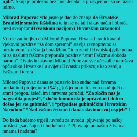
njih”
. Skup je protekao bez “incidenata” a prosvjednici su se razišli
mirno.
Milorad Pupovac
vrlo jasno je dao do znanja
da Hrvatske
Branitelje smatra fašistima
te im se na taj i takav način i obraća
pred sveopćom
Hrvatskom nacijom i Hrvatskim zakonom!
Vrlo je zanimljivo da Milorad Pupovac Hrvatski tradicionalni
vjekovni pozdrav “za dom spremni” stavlja ravnopravno sa
pozdravom “za Kralja i otadžbinu” te u zemlji Hrvatskoj gdje nema
ni za naslutiti fašizma preporuča pozdrav “smrt Fašizmu sloboda
narodu”. Ovakvim stavom Milorad Pupovac sve učestalije narušava
opću sliku Hrvatske i u svijetu Hrvatsku prikazuje kao zemlju
Fašizam i terora.
Milorad Pupovac danas se postavio kao sudac nad žrtvama
poklanim i protjeranim 1941g, još jednom ih javno osuđujući na
smrt i progon, želeći im i mrtvima poručiti,
“Za zločin nas je
nagradila povjest”, “zločin komunista je opravdan i dobro
došao jer ste gubitnici”, i “pripadate gubitničkim Hrvatskim
Narodom” “Nad vašom žrtvom i danas slavimo svoj uspjeh” !
Do kada budemo trpjeli ,uvredu za uvredu ,pljuvanje po našoj
prošlosti ,sadašnjosti i budućnosti ? Pljuvanje po našim žrtvama
ranama i nadama?