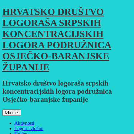
Skoči
HRVATSKO DRUŠTVO
do
sadržaja
LOGORAŠA SRPSKIH
KONCENTRACIJSKIH
LOGORA PODRUŽNICA
OSJEČKO-BARANJSKE
ŽUPANIJE
Hrvatsko društvo logoraša srpskih
koncentracijskih logora podružnica
Osječko-baranjske županije
Izbornik
Aktivnosti
Logori i zločini
Knjige