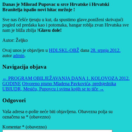
Danas je Milorad Pupovac u srce Hrvatske i Hrvatski
Branitelja ispalio novi hitac mržnje !
Sve nas češće tjeraju u kut, da spustimo glave,poniženi skrivajući
pogled od predaka kao i potomaka, hangar roblja zvan Hrvatska sve
nam je bliža zbilja !
Glavu dole!
Autor: Željko
Ovaj unos je objavljen u
HDLSKL-OBŽ
dana
28. srpnja 2012.
autor
admin
.
Navigacija objava
←
PROGRAM OBILJEŽAVANJA DANA 1. KOLOVOZA 2012.
GODINE
Otvoreno pismo Mladena Pavkovića, predsjednika
UBIUDR, Mesiću, Pupovcu i svima kojih se to tiče
→
Odgovori
Vaša adresa e-pošte neće biti objavljena.
Obavezna polja su
označena sa
* (obavezno)
Komentar
* (obavezno)