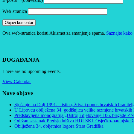
E-pošta
* (obavezno)
Web-stranica
Ova web-stranica koristi Akismet za smanjenje spama.
Saznajte kako 
DOGAĐANJA
There are no upcoming events.
View Calendar
Nove objave
Sjećanje na Dalj 1991. – istina, žrtva i ponos hrvatskih branitelj
U Lipovcu obilježena 34. godišnjica velike razmjene hrvatskih 
Predstavljena monografija „Ustroj i djelovanje 106. brigade
Održan sastanak Predsjedništva HDLSKL Osječko-baranjske žu
Obilježena 34. obljetnica logora Stara Gradiška