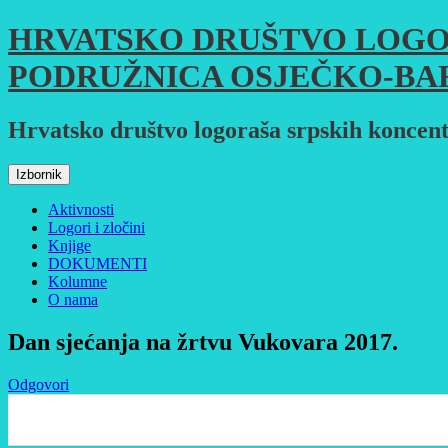
Skoči
HRVATSKO DRUŠTVO LOGO
do
sadržaja
PODRUŽNICA OSJEČKO-BA
Hrvatsko društvo logoraša srpskih koncent
Izbornik
Aktivnosti
Logori i zločini
Knjige
DOKUMENTI
Kolumne
O nama
Dan sjećanja na žrtvu Vukovara 2017.
Odgovori
0