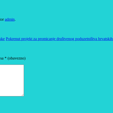
tor
admin
.
ske
Pokrenut projekt za promicanje društvenog poduzetništva hrvatskih
 sa
* (obavezno)