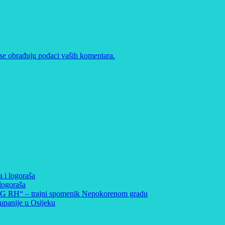
se obrađuju podaci vaših komentara.
a i logoraša
logoraša
 ZNG RH“ – trajni spomenik Nepokorenom gradu
panije u Osijeku