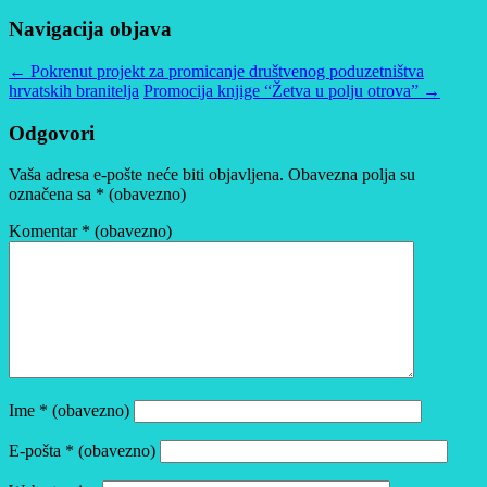
Navigacija objava
←
Pokrenut projekt za promicanje društvenog poduzetništva
hrvatskih branitelja
Promocija knjige “Žetva u polju otrova”
→
Odgovori
Vaša adresa e-pošte neće biti objavljena.
Obavezna polja su
označena sa
* (obavezno)
Komentar
* (obavezno)
Ime
* (obavezno)
E-pošta
* (obavezno)