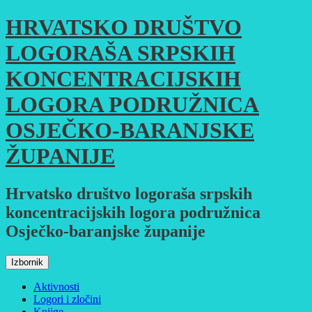
Skoči
HRVATSKO DRUŠTVO
do
sadržaja
LOGORAŠA SRPSKIH
KONCENTRACIJSKIH
LOGORA PODRUŽNICA
OSJEČKO-BARANJSKE
ŽUPANIJE
Hrvatsko društvo logoraša srpskih
koncentracijskih logora podružnica
Osječko-baranjske županije
Izbornik
Aktivnosti
Logori i zločini
Knjige