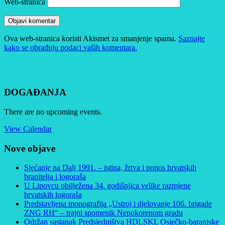
Web-stranica
Ova web-stranica koristi Akismet za smanjenje spama.
Saznajte
kako se obrađuju podaci vaših komentara.
DOGAĐANJA
There are no upcoming events.
View Calendar
Nove objave
Sjećanje na Dalj 1991. – istina, žrtva i ponos hrvatskih
branitelja i logoraša
U Lipovcu obilježena 34. godišnjica velike razmjene
hrvatskih logoraša
Predstavljena monografija „Ustroj i djelovanje 106. brigade
ZNG RH“ – trajni spomenik Nepokorenom gradu
Održan sastanak Predsjedništva HDLSKL Osječko-baranjske