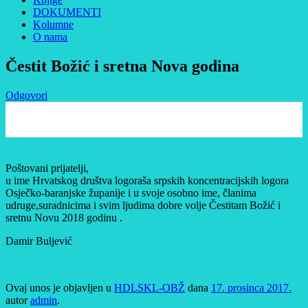
DOKUMENTI
Kolumne
O nama
Čestit Božić i sretna Nova godina
Odgovori
0
Poštovani prijatelji,
u ime Hrvatskog društva logoraša srpskih koncentracijskih logora
Osječko-baranjske županije i u svoje osobno ime, članima
udruge,suradnicima i svim ljudima dobre volje Čestitam Božić i
sretnu Novu 2018 godinu .
Damir Buljević
Ovaj unos je objavljen u
HDLSKL-OBŽ
dana
17. prosinca 2017.
autor
admin
.