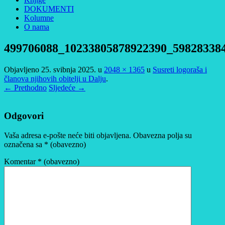
DOKUMENTI
Kolumne
O nama
499706088_10233805878922390_59828338
Objavljeno
25. svibnja 2025.
u
2048 × 1365
u
Susreti logoraša i
članova njihovih obitelji u Dalju
.
← Prethodno
Sljedeće →
Odgovori
Vaša adresa e-pošte neće biti objavljena.
Obavezna polja su
označena sa
* (obavezno)
Komentar
* (obavezno)