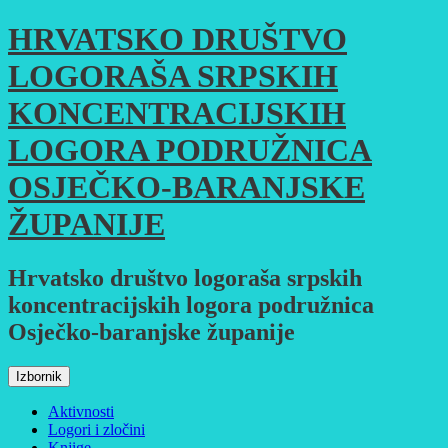
Skoči
HRVATSKO DRUŠTVO
do
sadržaja
LOGORAŠA SRPSKIH
KONCENTRACIJSKIH
LOGORA PODRUŽNICA
OSJEČKO-BARANJSKE
ŽUPANIJE
Hrvatsko društvo logoraša srpskih
koncentracijskih logora podružnica
Osječko-baranjske županije
Izbornik
Aktivnosti
Logori i zločini
Knjige