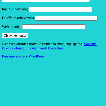
Ime
* (obavezno)
E-pošta
* (obavezno)
Web-stranica
Ova web-stranica koristi Akismet za smanjenje spama.
Saznajte
kako se obrađuju podaci vaših komentara.
Ponosno pokreće WordPress