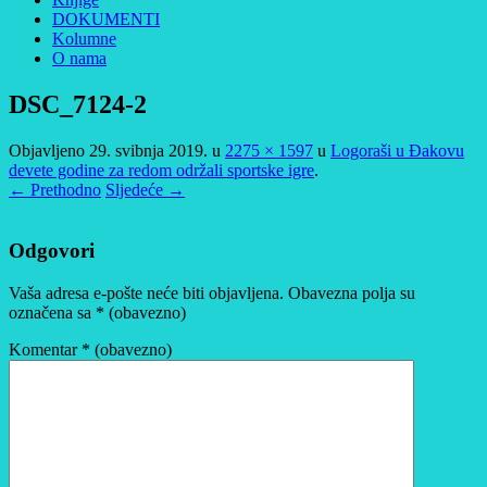
DOKUMENTI
Kolumne
O nama
DSC_7124-2
Objavljeno
29. svibnja 2019.
u
2275 × 1597
u
Logoraši u Đakovu
devete godine za redom održali sportske igre
.
← Prethodno
Sljedeće →
Odgovori
Vaša adresa e-pošte neće biti objavljena.
Obavezna polja su
označena sa
* (obavezno)
Komentar
* (obavezno)