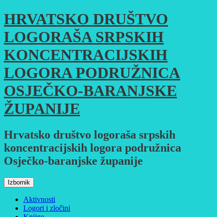
Skoči
HRVATSKO DRUŠTVO
do
sadržaja
LOGORAŠA SRPSKIH
KONCENTRACIJSKIH
LOGORA PODRUŽNICA
OSJEČKO-BARANJSKE
ŽUPANIJE
Hrvatsko društvo logoraša srpskih
koncentracijskih logora podružnica
Osječko-baranjske županije
Izbornik
Aktivnosti
Logori i zločini
Knjige