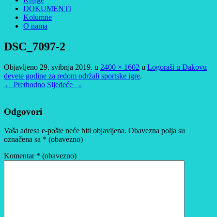
DOKUMENTI
Kolumne
O nama
DSC_7097-2
Objavljeno
29. svibnja 2019.
u
2400 × 1602
u
Logoraši u Đakovu
devete godine za redom održali sportske igre
.
← Prethodno
Sljedeće →
Odgovori
Vaša adresa e-pošte neće biti objavljena.
Obavezna polja su
označena sa
* (obavezno)
Komentar
* (obavezno)