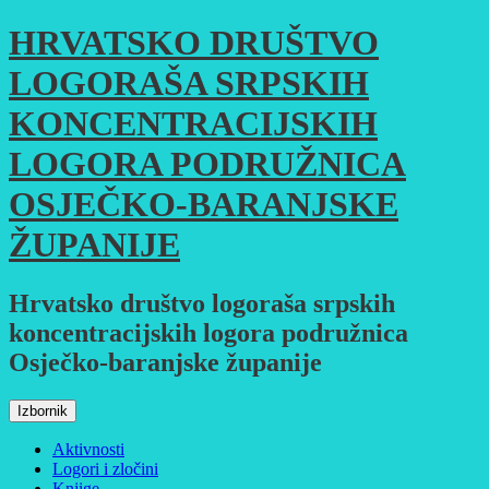
Skoči
HRVATSKO DRUŠTVO
do
sadržaja
LOGORAŠA SRPSKIH
KONCENTRACIJSKIH
LOGORA PODRUŽNICA
OSJEČKO-BARANJSKE
ŽUPANIJE
Hrvatsko društvo logoraša srpskih
koncentracijskih logora podružnica
Osječko-baranjske županije
Izbornik
Aktivnosti
Logori i zločini
Knjige