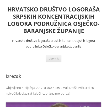
Skoči
do
HRVATSKO DRUŠTVO LOGORAŠA
sadržaja
SRPSKIH KONCENTRACIJSKIH
LOGORA PODRUŽNICA OSJEČKO-
BARANJSKE ŽUPANIJE
Hrvatsko društvo logoraša srpskih koncentracijskih logora
podružnica Osječko-baranjske županije
Izbornik
Izrezak
Objavljeno
4. siječnja 2017.
u
700 × 355
u
Vuk Drašković: Srbi su
najveći krivci za rat i zločine, priznajmo poraz!
.