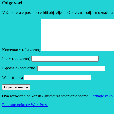
Odgovori
Vaša adresa e-pošte neće biti objavljena.
Obavezna polja su označena
Komentar
* (obavezno)
Ime
* (obavezno)
E-pošta
* (obavezno)
Web-stranica
Ova web-stranica koristi Akismet za smanjenje spama.
Saznajte kako 
Ponosno pokreće WordPress