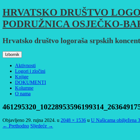
Skoči
HRVATSKO DRUŠTVO LOGO
do
sadržaja
PODRUŽNICA OSJEČKO-BA
Hrvatsko društvo logoraša srpskih koncent
Izbornik
Aktivnosti
Logori i zločini
Knjige
DOKUMENTI
Kolumne
O nama
461295320_10228953596199314_26364917
Objavljeno
29. rujna 2024.
u
2048 × 1536
u
U Našicama obilježena 3
← Prethodno
Sljedeće →