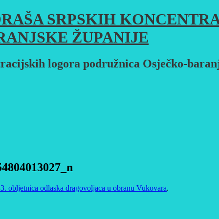
RAŠA SRPSKIH KONCENTRA
RANJSKE ŽUPANIJE
racijskih logora podružnica Osječko-baran
54804013027_n
3. obljetnica odlaska dragovoljaca u obranu Vukovara
.