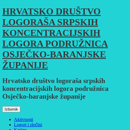
Skoči
HRVATSKO DRUŠTVO
do
sadržaja
LOGORAŠA SRPSKIH
KONCENTRACIJSKIH
LOGORA PODRUŽNICA
OSJEČKO-BARANJSKE
ŽUPANIJE
Hrvatsko društvo logoraša srpskih
koncentracijskih logora podružnica
Osječko-baranjske županije
Izbornik
Aktivnosti
Logori i zločini
Knjige