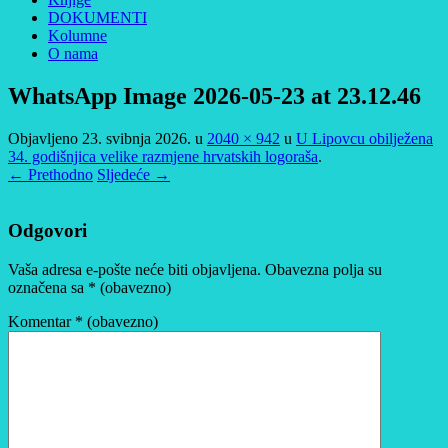
DOKUMENTI
Kolumne
O nama
WhatsApp Image 2026-05-23 at 23.12.46
Objavljeno
23. svibnja 2026.
u
2040 × 942
u
U Lipovcu obilježena
34. godišnjica velike razmjene hrvatskih logoraša
.
← Prethodno
Sljedeće →
Odgovori
Vaša adresa e-pošte neće biti objavljena.
Obavezna polja su
označena sa
* (obavezno)
Komentar
* (obavezno)