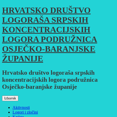
Skoči
HRVATSKO DRUŠTVO
do
sadržaja
LOGORAŠA SRPSKIH
KONCENTRACIJSKIH
LOGORA PODRUŽNICA
OSJEČKO-BARANJSKE
ŽUPANIJE
Hrvatsko društvo logoraša srpskih
koncentracijskih logora podružnica
Osječko-baranjske županije
Izbornik
Aktivnosti
Logori i zločini
Knjige