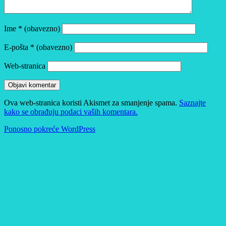
Ime
* (obavezno)
E-pošta
* (obavezno)
Web-stranica
Ova web-stranica koristi Akismet za smanjenje spama.
Saznajte
kako se obrađuju podaci vaših komentara.
Ponosno pokreće WordPress