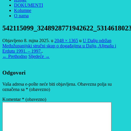
DOKUMENTI
Kolumne
O nama
542115099_3248928771942622_531461802
Objavljeno
8. rujna 2025.
u
2048 × 1365
u
U Dalju održan
Međužupanijski stručni skup o događajima u Dalju, Aljmašu i
Erdutu 1991. – 1997.
.
← Prethodno
Sljedeće →
Odgovori
Vaša adresa e-pošte neće biti objavljena.
Obavezna polja su
označena sa
* (obavezno)
Komentar
* (obavezno)