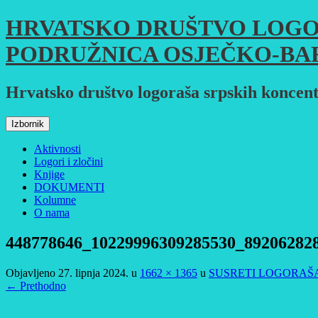
Skoči
HRVATSKO DRUŠTVO LOGO
do
sadržaja
PODRUŽNICA OSJEČKO-BA
Hrvatsko društvo logoraša srpskih koncent
Izbornik
Aktivnosti
Logori i zločini
Knjige
DOKUMENTI
Kolumne
O nama
448778646_10229996309285530_89206282
Objavljeno
27. lipnja 2024.
u
1662 × 1365
u
SUSRETI LOGORAŠA
← Prethodno