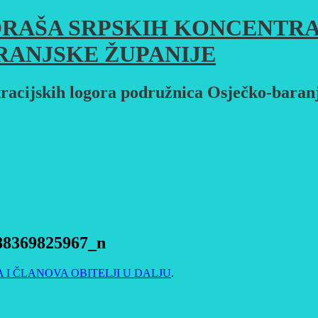
RAŠA SRPSKIH KONCENTRA
RANJSKE ŽUPANIJE
racijskih logora podružnica Osječko-baran
88369825967_n
 I ČLANOVA OBITELJI U DALJU
.