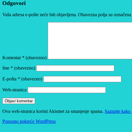
Odgovori
Vaša adresa e-pošte neće biti objavljena.
Obavezna polja su označena
Komentar
* (obavezno)
Ime
* (obavezno)
E-pošta
* (obavezno)
Web-stranica
Ova web-stranica koristi Akismet za smanjenje spama.
Saznajte kako 
Ponosno pokreće WordPress