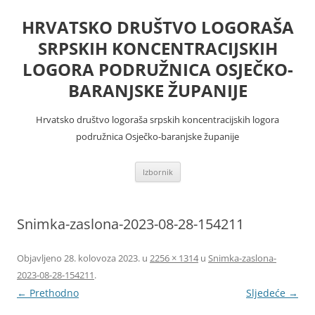
Skoči
do
HRVATSKO DRUŠTVO LOGORAŠA
sadržaja
SRPSKIH KONCENTRACIJSKIH
LOGORA PODRUŽNICA OSJEČKO-
BARANJSKE ŽUPANIJE
Hrvatsko društvo logoraša srpskih koncentracijskih logora
podružnica Osječko-baranjske županije
Izbornik
Snimka-zaslona-2023-08-28-154211
Objavljeno
28. kolovoza 2023.
u
2256 × 1314
u
Snimka-zaslona-
2023-08-28-154211
.
← Prethodno
Sljedeće →