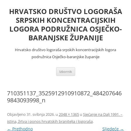
Skoči
do
HRVATSKO DRUŠTVO LOGORAŠA
sadržaja
SRPSKIH KONCENTRACIJSKIH
LOGORA PODRUŽNICA OSJEČKO-
BARANJSKE ŽUPANIJE
Hrvatsko društvo logoraša srpskih koncentracijskih logora
podružnica Osječko-baranjske županije
Izbornik
710351137_3525912910910872_484207646
9843093998_n
Objavljeno
31. svibnja 2026.
u
2048 × 1365
u
Sjećanje na Dalj 1991. –
istina, žrtva i ponos hrvatskih branitelja i logoraša
.
← Prethodno
Sljedeće →